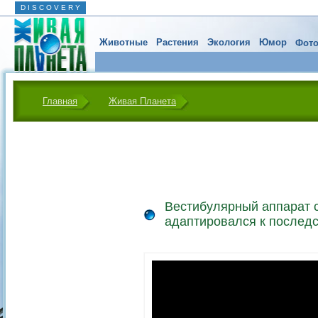
D I S C O V E R Y
Животные
Растения
Экология
Юмор
Фото
Главная
Живая Планета
Вестибулярный аппарат 
адаптировался к послед