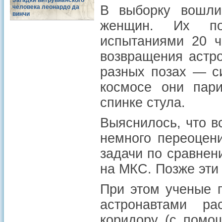
Загадки витрувианского
В выборку вошли
человека леонардо да
винчи
женщин. Их пок
испытаниями 20 ч
возвращения астро
разных позах — с
космосе они пар
спинке стула.
Выяснилось, что в
немного переоцен
задачи по сравнен
на МКС. Позже эти
При этом ученые п
астронавтами ра
коридору (с помо