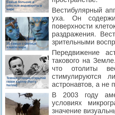
Самые большие и
опасные водовороты в
Вестибулярный апп
мире
уха. Он содерж
поверхности клето
раздражения. Вес
зрительными воспр
15 самых странных
языков мира
Передвижение ас
такового на Земле
что отолиты ве
стимулируются л
Темная сторона открытий
гарри харлоу (harry
астронавтов, а не 
harlow)
В 2003 году аме
условиях микрог
значение визуальн