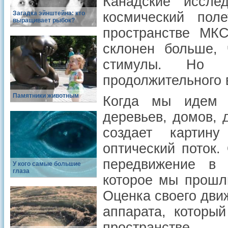
Канадские иссле
Загадка эйнштейна: кто
космический пол
выращивает рыбок?
пространстве МКС
склонен больше, 
стимулы. Но 
продолжительного 
Памятники животным
Когда мы идем 
деревьев, домов, 
создает картину
оптический поток.
передвижение в 
У кого самые большие
глаза
которое мы прошли
Оценка своего дви
аппарата, которы
пространстве.