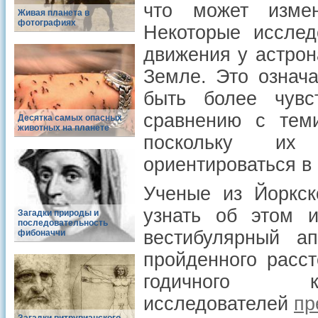
что может изме
Живая планета в
фотографиях
Некоторые иссле
движения у астрон
Земле. Это означа
быть более чувс
сравнению с теми
Десятка самых опасных
животных на планете
поскольку их 
ориентироваться в
Ученые из Йоркск
узнать об этом и
Загадки природы и
последовательность
вестибулярный а
фибоначчи
пройденного расст
годичного к
исследователей
пр