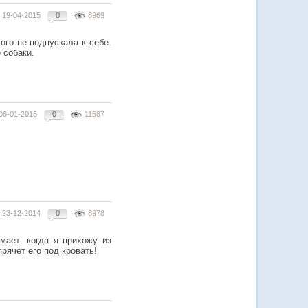
19-04-2015
0
8969
го не подпускала к себе.
 собаки.
06-01-2015
0
11587
23-12-2014
0
8978
мает: когда я прихожу из
прячет его под кровать!