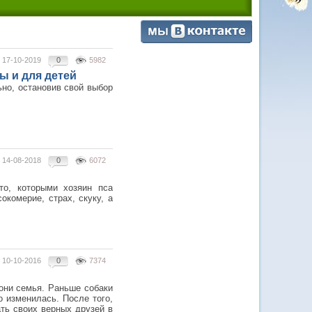
17-10-2019
0
5982
ы и для детей
ьно, остановив свой выбор
14-08-2018
0
6072
то, которыми хозяин пса
окомерие, страх, скуку, а
10-10-2016
0
7374
 они семья. Раньше собаки
о изменилась. После того,
ть своих верных друзей в