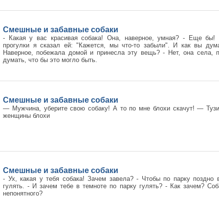
Смешные и забавные собаки
- Какая у вас красивая собака! Она, наверное, умная? - Еще бы!
прогулки я сказал ей: "Кажется, мы что-то забыли". И как вы дум
Наверное, побежала домой и принесла эту вещь? - Нет, она села, 
думать, что бы это могло быть.
Смешные и забавные собаки
— Мужчина, уберите свою собаку! А то по мне блохи скачут! — Туз
женщины блохи
Смешные и забавные собаки
- Ух, какая у тебя собака! Зачем завела? - Чтобы по парку поздно
гулять. - И зачем тебе в темноте по парку гулять? - Как зачем? Со
непонятного?