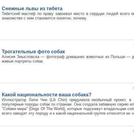
Снежные львы из тибета
Тибетский мастиф по праву завоевал место в сердцах людей всего м
знакомстве с ним становится понятно, почему.
Трогательные фото собак
Алисия Змысловска — фотограф домашних животных из Польши — де
живые портреты собак.
Какой национальности ваша собака?
Иллюстратор Лили Чин (Lili Chin) придумала необычный проект, в
популярные породы собак по странам. Она создала забавную серию и
"Собаки мира" (Dogs Of The World), которые подскажут владельцам соб
всего заводят эту породу и к какой национальной группе относится их ч