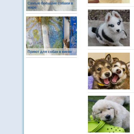
Самые большие собаки в
мире
Приют для собак в киеве