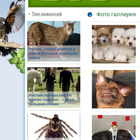
Топ новостей
Фото галлерея
Ашера - самая дорогая и
самая большая домашняя
кошка
Английский мастиф по
кличке геркулес - самая
большая собака