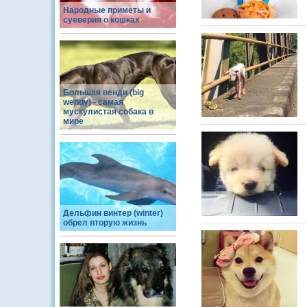
Народные приметы и
суеверия о кошках
Большая венди (big
wendy) - самая
мускулистая собака в
мире
Дельфин винтер (winter)
обрел вторую жизнь