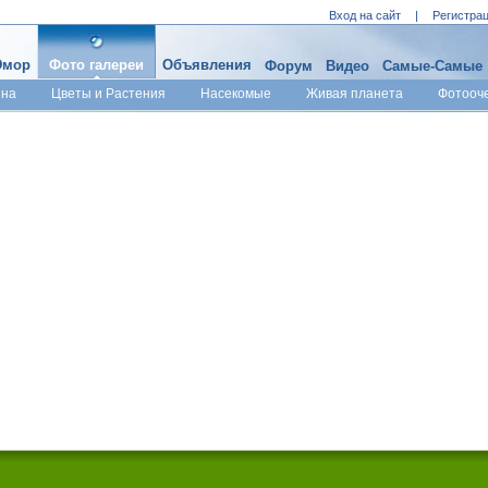
Вход на сайт
|
Регистра
мор
Фото галереи
Объявления
Форум
Видео
Самые-Самые
ина
Цветы и Растения
Насекомые
Живая планета
Фотооч