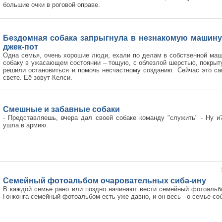
большие очки в роговой оправе.
Бездомная собака запрыгнула в незнакомую машину
джек-пот
Одна семья, очень хорошие люди, ехали по делам в собственной маш
собаку в ужасающем состоянии – тощую, с облезлой шерстью, покрыт
решили остановиться и помочь несчастному созданию. Сейчас это са
свете. Её зовут Келси.
Смешные и забавные собаки
- Представляешь, вчера дал своей собаке команду "служить" - Ну и?
ушла в армию.
Семейный фотоальбом очаровательных сиба-ину
В каждой семье рано или поздно начинают вести семейный фотоальбо
Гонконга семейный фотоальбом есть уже давно, и он весь - о семье соб