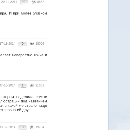
20-11-2014
0
8832
ира. И при более близком
17-11-2014
0
18006
лает невероятно яркие и
07-10-2014
1
21661
 котором поделила самые
ллюстраций под названием
ак в какой же стране чаще
етвероногий друг.
03-07-2014
0
19784