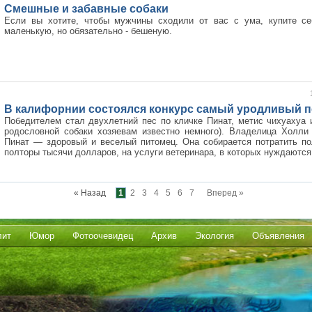
Смешные и забавные собаки
Если вы хотите, чтобы мужчины сходили от вас с ума, купите с
маленькую, но обязательно - бешеную.
В калифорнии состоялся конкурс самый уродливый п
Победителем стал двухлетний пес по кличке Пинат, метис чихуахуа и
родословной собаки хозяевам известно немного). Владелица Холли
Пинат — здоровый и веселый питомец. Она собирается потратить п
полторы тысячи долларов, на услуги ветеринара, в которых нуждаются 
« Назад
1
2
3
4
5
6
7
Вперед »
лит
Юмор
Фотоочевидец
Архив
Экология
Объявления