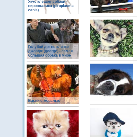
Укус клещом собаки -
пироплазмоз (piroplasma
canis)
Голубой дог по кличке
джордж (george) - самая
большая собака в мире
Басни с моралью