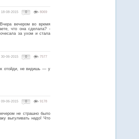
18-08-2015
0
8069
 Вчера вечером во время
аете, что она сделала? -
почесала за ухом и стала
30-06-2015
0
7577
ик отойди, не видишь — у
09-06-2015
0
9178
 вечером не страшно было
баку выгуливать надо! Что