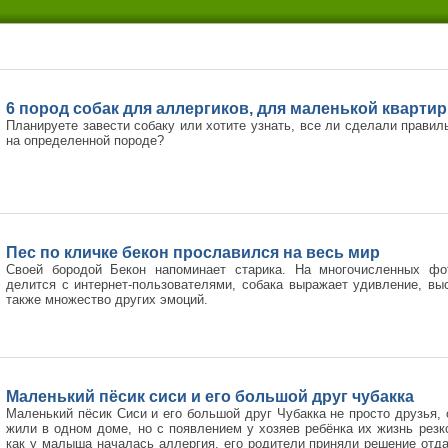
6 пород собак для аллергиков, для маленькой квартир
Планируете завести собаку или хотите узнать, все ли сделали правил
на определенной породе?
Пес по кличке бекон прославился на весь мир
Своей бородой Бекон напоминает старика. На многочисленных фо
делится с интернет-пользователями, собака выражает удивление, выс
также множество других эмоций.
Маленький пёсик сиси и его большой друг чубакка
Маленький пёсик Сиси и его большой друг Чубакка не просто друзья,
жили в одном доме, но с появлением у хозяев ребёнка их жизнь резк
как у малыша началась аллергия, его родители приняли решение отда