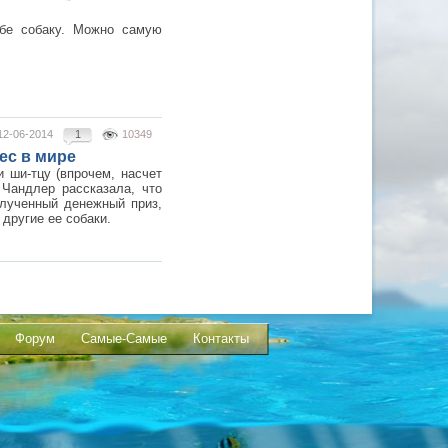
ебе собаку. Можно самую
12-06-2014
1
10349
ес в мире
 ши-тцу (впрочем, насчет
 Чандлер рассказала, что
олученный денежный приз,
другие ее собаки.
Форум
Самые-Самые
Контакты