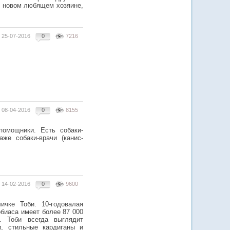
о новом любящем хозяине,
25-07-2016
0
7216
08-04-2016
0
8155
омощники. Есть собаки-
же собаки-врачи (канис-
14-02-2016
0
9600
ичке Тоби. 10-годовалая
обиаса имеет более 87 000
. Тоби всегда выглядит
и, стильные кардиганы и