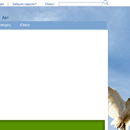
ция
|
Забыли пароль?
Поиск:
Арт
евидец
Юмор