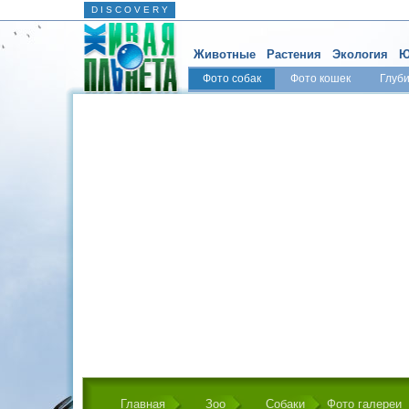
D I S C O V E R Y
Животные
Растения
Экология
Ю
Фото собак
Фото кошек
Глуб
Главная
Зоо
Собаки
Фото галереи