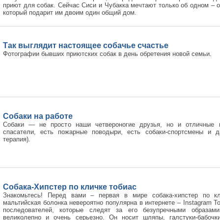
приют для собак. Сейчас Сиси и Чубакка мечтают только об одном – 
который подарит им двоим один общий дом.
Так выглядит настоящее собачье счастье
Фотографии бывших приютских собак в день обретения новой семьи.
Собаки на работе
Собаки — не просто наши четвероногие друзья, но и отличные п
спасатели, есть пожарные поводыри, есть собаки-спортсмены и да
терапия).
Собака-Хипстер по кличке тобиас
Знакомьтесь! Перед вами – первая в мире собака-хипстер по кл
мальтийская болонка невероятно популярна в интернете – Instagram Т
последователей, которые следят за его безупречными образами
великолепно и очень серьезно. Он носит шляпы, галстуки-бабочк