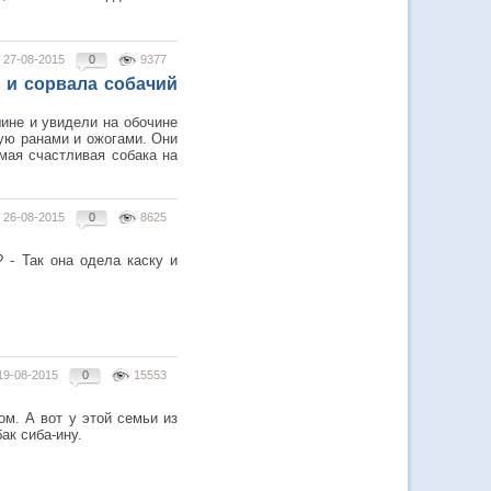
27-08-2015
0
9377
 и сорвала собачий
ине и увидели на обочине
ую ранами и ожогами. Они
мая счастливая собака на
26-08-2015
0
8625
 - Так она одела каску и
19-08-2015
0
15553
м. А вот у этой семьи из
ак сиба-ину.