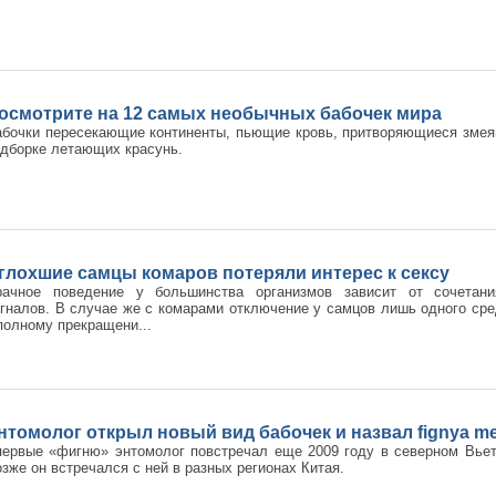
осмотрите на 12 самых необычных бабочек мира
бочки пересекающие континенты, пьющие кровь, притворяющиеся змеям
дборке летающих красунь.
глохшие самцы комаров потеряли интерес к сексу
рачное поведение у большинства организмов зависит от сочетани
гналов. В случае же с комарами отключение у самцов лишь одного сре
полному прекращени...
нтомолог открыл новый вид бабочек и назвал fignya me
ервые «фигню» энтомолог повстречал еще 2009 году в северном Вьетн
зже он встречался с ней в разных регионах Китая.