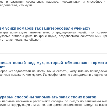
оль в развитии социальных навыков, координации и способности
едполагают, что мухи ...
ем усики комаров так заинтересовали ученых?
омары используют антенны вместо традиционных ушей, что позвол
вуковые сигналы даже на фоне шума, создаваемого собственными кр
гут улавливать малейшие...
писан новый вид мух, который обманывает термито
чет
ерва исследователи не могли точно сказать, кому именно принадлежа
ализов показали, что мухам. Их морфология не совпадала ни с одним 
уравьи способны запоминать запах своих врагов
оциальные насекомые распознают соседей по гнезду по запаховым ме
блоны, кодирующие эти метки, все время обновляются, следуя за изме