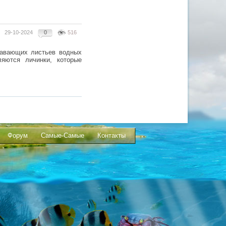
29-10-2024
0
516
лавающих листьев водных
яются личинки, которые
Форум
Самые-Самые
Контакты