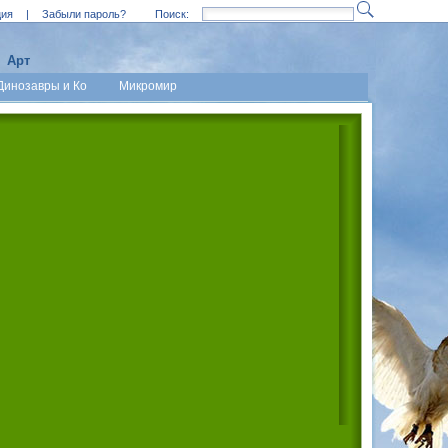
ция
|
Забыли пароль?
Поиск:
Арт
Динозавры и Ко
Микромир