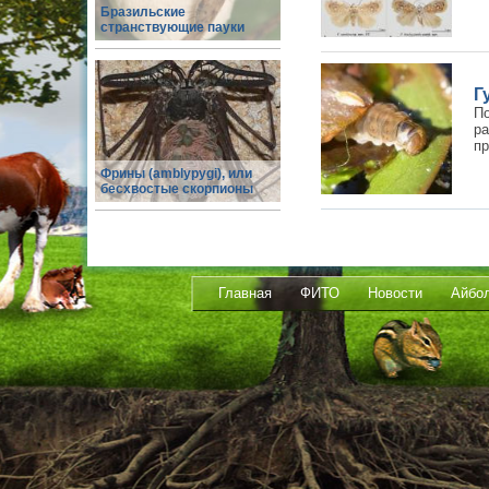
Бразильские
странствующие пауки
Г
П
р
пр
Фрины (amblypygi), или
бесхвостые скорпионы
Главная
ФИТО
Новости
Айбо