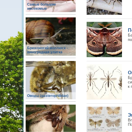
Самые большие
насекомые
П
Ба
по
Брюхоногий моллюск -
виноградная улитка
О
Б
си
к 
Оводы (gasterophilidae)
Э
Вп
По