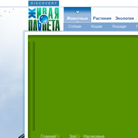
D I S C O V E R Y
Животные
Растения
Экология
Собаки
Кошки
Лошади
Главная
Зоо
Насекомые