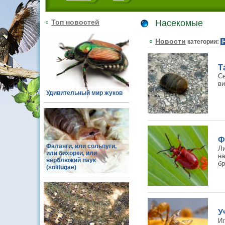
Топ новостей
Насекомые
Новости
категории:
Т
С
ви
Удивительный мир жуков
Ф
Фаланги, или сольпуги,
Л
или бихорки, или
на
верблюжий паук
бр
(solifugae)
У
Иг