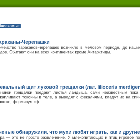
Насекомые
араканы-Черепашки
емейство тараканов-черепашек возникло в меловом периоде, до наши
дов. Обитают они на всех континентах кроме Антарктиды.
екальный щит луковой трещалки (лат. lilioceris merdiger
ичинки трещалки поедают листья ландыша, сами неизвестным пока 
капливают токсины в теле, а выводят с фекалиями, кладут их на спи
юшке, формируя «ф...
ченые обнаружили, что мухи любят играть, как и други
ра — это не просто развлечение. У млекопитающих и птиц игровое п