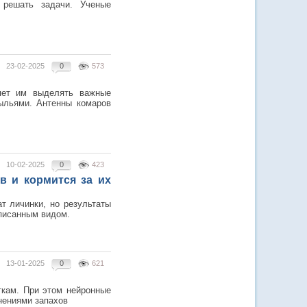
 решать задачи. Ученые
23-02-2025
0
573
яет им выделять важные
ыльями. Антенны комаров
10-02-2025
0
423
в и кормится за их
т личинки, но результаты
описанным видом.
13-01-2025
0
621
ткам. При этом нейронные
нениями запахов