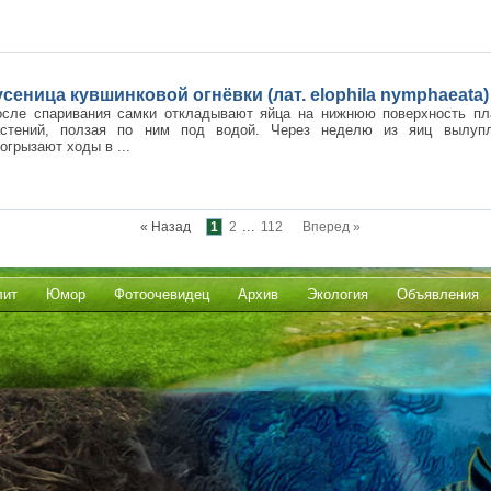
усеница кувшинковой огнёвки (лат. elophila nymphaeata)
осле спаривания самки откладывают яйца на нижнюю поверхность п
астений, ползая по ним под водой. Через неделю из яиц вылупл
огрызают ходы в ...
...
« Назад
1
2
112
Вперед »
лит
Юмор
Фотоочевидец
Архив
Экология
Объявления