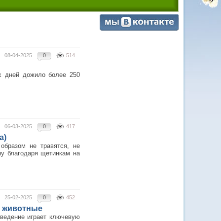
08-04-2025
0
514
х дней дожило более 250
06-03-2025
0
417
a)
образом не травятся, не
ну благодаря щетинкам на
25-02-2025
0
452
е животные
оведение играет ключевую