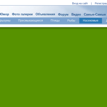
Вход на сайт
|
Регистра
Юмор
Фото галереи
Объявления
Форум
Видео
Самые-Самые
Грызуны
Пресмыкающиеся
Птицы
Рыбы
Насекомые