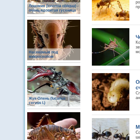
р
Лономия (lonomia obliqua) -
пр
очень ядовитая гусеница
Ч
К
з
мо
Насекомые под
микроскопом
О
с
Сп
ан
Жук-Олень (lucanus
cervus l.)
М
С
ша