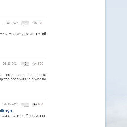
07-01-2025
0
779
и и многие другие в этой
05-11-2024
0
579
я нескольких сенсорных
дства восприятия привело
01-11-2024
0
664
lkaya
аме, на горе Фан-си-пан.