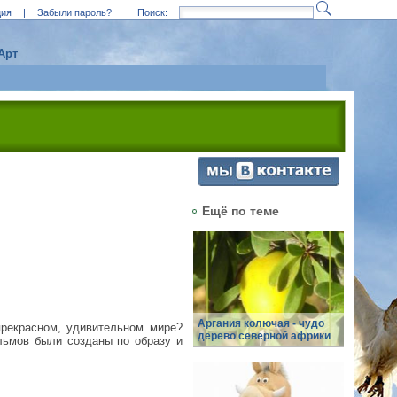
ция
|
Забыли пароль?
Поиск:
Арт
Ещё по теме
Аргания колючая - чудо
рекрасном, удивительном мире?
дерево северной африки
льмов были созданы по образу и