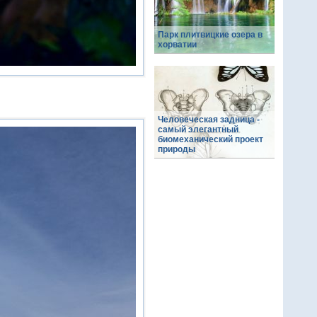
Парк плитвицкие озера в
хорватии
Человеческая задница -
самый элегантный
биомеханический проект
природы