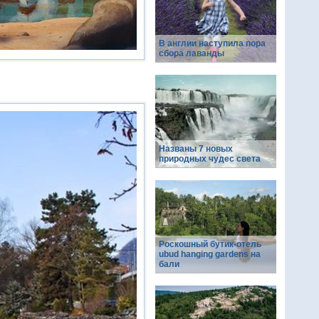
В англии наступила пора
сбора лаванды
Названы 7 новых
природных чудес света
Роскошный бутик-отель
ubud hanging gardens на
бали