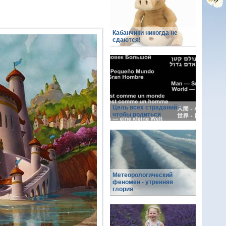
Кабанчики никогда не
сдаются!
Цель всех страданий -
чтобы родиться
Метеорологический
феномен - утренняя
глория