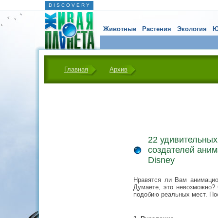
D I S C O V E R Y
Животные
Растения
Экология
Ю
Главная
Архив
22 удивительных
создателей ани
Disney
Нравятся ли Вам анимацио
Думаете, это невозможно?
подобию реальных мест. По