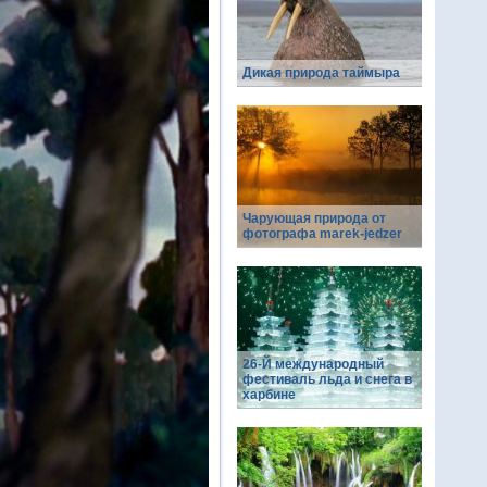
Дикая природа таймыра
Чарующая природа от
фотографа marek-jedzer
26-Й международный
фестиваль льда и снега в
харбине