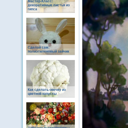
Мастер-Класс:
декоративные листья из
гипса
Сделай сам:
полиэтиленовый зайчик
Как сделать овечку из
цветной капусты