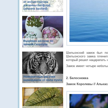
от иллюстратора
джоанны басфорд
(johanna basford)
Вышивка шёлком по
яичной скорлупе
Шильонский замок был по
Шильонского замка пленил
который решил нацарапать н
Замок имеет четыре неболь
Невероятные рисунки
2. Белоснежка
карандашом от пола лунга
Замок Королевы // Алькас