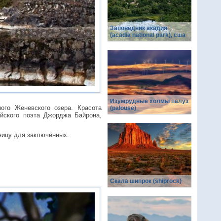
Заповедник акадия
(acadia national park), сша
Изумрудные холмы палуз
ого Женевского озера. Красота
(palouse)
ийского поэта Джорджа Байрона,
ницу для заключённых.
Скала шипрок (shiprock)