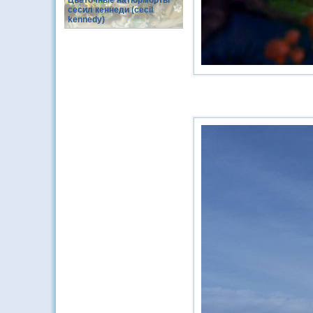
Цветочные натюрморты
сесил кеннеди (cecil
kennedy)