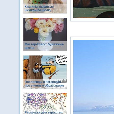
Картины, вышитые
шёлком по шёлку
Мастер-Класс: бумажные
цветы
Пословицы и поговорки
про учение и образование
Раскраски для взрослых