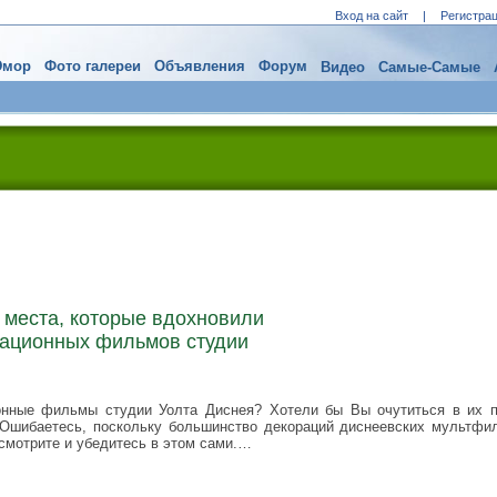
Вход на сайт
|
Регистра
мор
Фото галереи
Объявления
Форум
Видео
Самые-Самые
 места, которые вдохновили
мационных фильмов студии
нные фильмы студии Уолта Диснея? Хотели бы Вы очутиться в их п
 Ошибаетесь, поскольку большинство декораций диснеевских мультфи
смотрите и убедитесь в этом сами.…