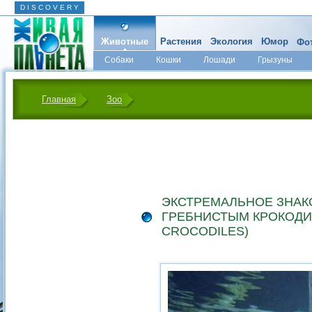
D I S C O V E R Y
Животные
Растения
Экология
Юмор
Фот
Собаки
Кошки
Лошади
Грызуны
Микромир
Главная
Зоо
ЭКСТРЕМАЛЬНОЕ ЗНАК
ГРЕБНИСТЫМ КРОКОДИ
CROCODILES)