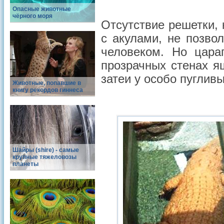
Опасные животные
чёрного моря
Отсутствие решетки, 
с акулами, не позвол
человеком. Но цара
прозрачных стенах я
затеи у особо пугливы
Животные, попавшие в
книгу рекордов гиннеса
Шайры (shire) - самые
крупные тяжеловозы
планеты