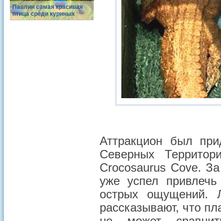
Павлин самая красивая
птица среди куриных
Аттракцион был при
Северных Территор
Crocosaurus Cove. З
уже успел привлечь
острых ощущений. 
рассказывают, что пл