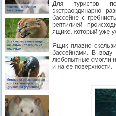
Для туристов п
Кенгуру - животное
экстраординарно ра
австралии
бассейне с гребнист
рептилией происход
ящике, который уже у
Все современные виды
Ящик плавно скольз
кошачьих - таксономия
кошачьих
бассейнами. В воду 
любопытные смогли н
и на ее поверхности.
Медведка обыкновенная
или сверчок-крот
(gryllotalpa gryllotalpa)