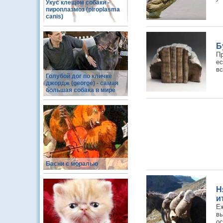
Укус клещом собаки -
пироплазмоз (piroplasma
canis)
Б
П
ес
вс
Голубой дог по кличке
джордж (george) - самая
большая собака в мире
Басни с моралью
Н
и
Е
вы
ос