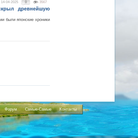
14-04-2025
0
3567
скрыл древнейшую
ми были японские хроники
Форум
Самые-Самые
Контакты