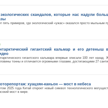
 экологических скандалов, которые нас надули боль
азы
т пять примеров, где экологический «ужас» оказался просто мыльным п
нтарктический гигантский кальмар и его детеныш 
идео
тарктического гигантского кальмара впервые описали 100 лет назад. 
ловины тонны и отличается огромными глазами, достигающими 27 санти
оторепортаж: хуацзян-каньон — мост в небеса
том 2025 года Китай откроет новый символ технологического могущес
сокий мост в мире.