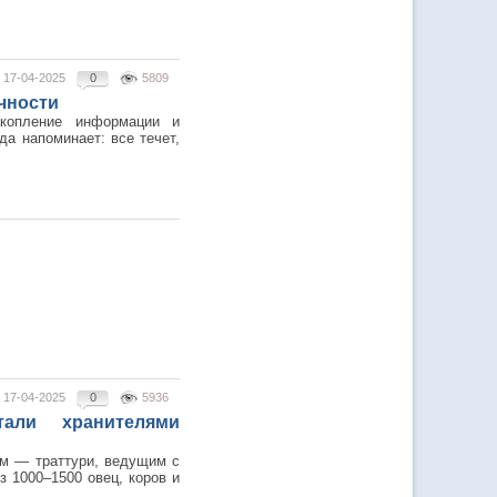
17-04-2025
0
5809
чности
акопление информации и
а напоминает: все течет,
17-04-2025
0
5936
тали хранителями
ам — траттури, ведущим с
 1000–1500 овец, коров и