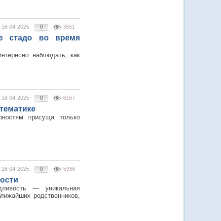
16-04-2025
0
3651
е стадо во время
интересно наблюдать, как
16-04-2025
0
6167
тематике
ерностям присуща только
16-04-2025
0
5938
вости
едливость — уникальная
ближайших родственников,