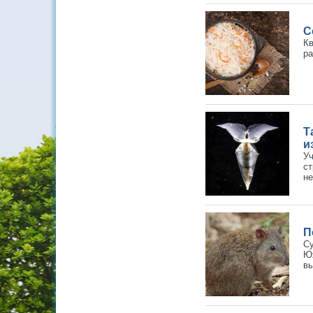
С
К
ра
Т
и
Уч
с
не
П
Су
Ю
вы