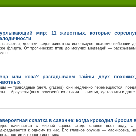
урлыкающий мир: 11 животных, которые соревну
елодичности
казывается, десятки видов животных используют похожие вибрации д
аже флирта. От тропических птиц до могучих медведей — раскрывае
ауны.
вца или коза? разгадываем тайны двух похожих
ивотных
цы — травоядные (англ. grazers): они медленно перемещаются, поеда
зы — браузеры (англ. browsers): их стихия — листья, кустарники и даже 
евероятная схватка в саванне: когда крокодил бросил
идео начинается с мирной сцены: стадо слонов пьет воду, а 
дкрадывается к одному из них. Его главное оружие — маскировка, но
пеха против 5-тонного исполина.