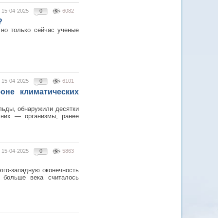
15-04-2025
0
6082
?
 но только сейчас ученые
15-04-2025
0
6101
оне климатических
льды, обнаружили десятки
 них — организмы, ранее
15-04-2025
0
5863
 юго-западную оконечность
 больше века считалось