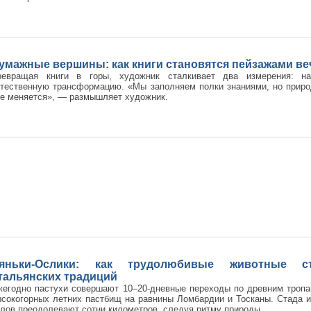
умажные вершины: как книги становятся пейзажами ве
ревращая книги в горы, художник сталкивает два измерения: н
тественную трансформацию. «Мы заполняем полки знаниями, но природ
е меняется», — размышляет художник.
яньки-Ослики: как трудолюбивые животные с
тальянских традиций
жегодно пастухи совершают 10–20-дневные переходы по древним троп
сокогорных летних пастбищ на равнины Ломбардии и Тосканы. Стада из
лов преодолевают сотни километров, следуя ритму природы.