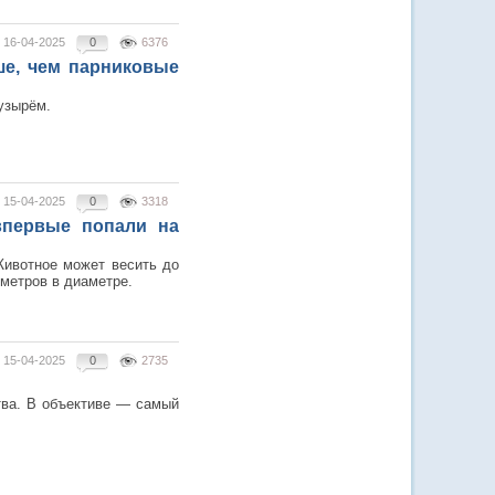
16-04-2025
0
6376
ше, чем парниковые
узырём.
15-04-2025
0
3318
впервые попали на
Животное может весить до
метров в диаметре.
15-04-2025
0
2735
тва. В объективе — самый