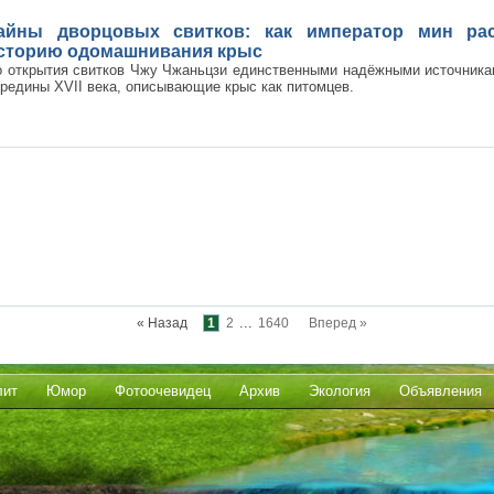
айны дворцовых свитков: как император мин ра
сторию одомашнивания крыс
 открытия свитков Чжу Чжаньцзи единственными надёжными источника
редины XVII века, описывающие крыс как питомцев.
...
« Назад
1
2
1640
Вперед »
лит
Юмор
Фотоочевидец
Архив
Экология
Объявления