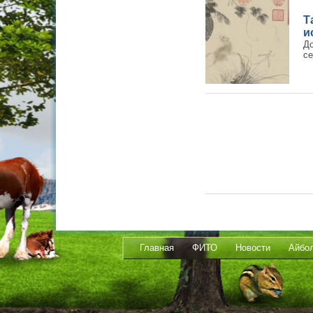
Т
и
До
се
Главная
ФИТО
Новости
Айбо