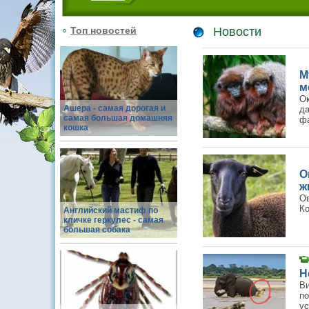
Топ новостей
Новости
М
м
О
Ашера - самая дорогая и
д
самая большая домашняя
ф
кошка
О
ж
Ов
Ко
Английский мастиф по
кличке геркулес - самая
большая собака
Н
В
по
ус