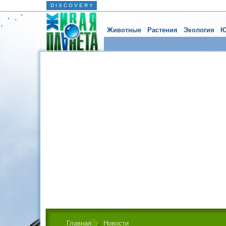
D I S C O V E R Y
Животные
Растения
Экология
Ю
Главная
Новости