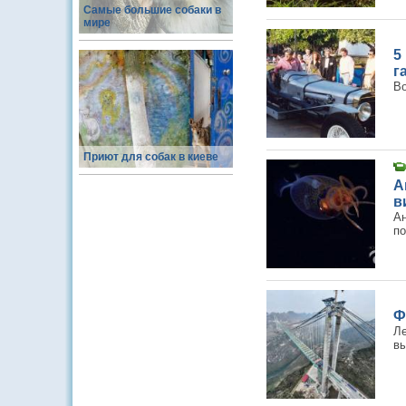
Самые большие собаки в
мире
5
г
Во
Приют для собак в киеве
А
в
Ан
по
Ф
Ле
вы