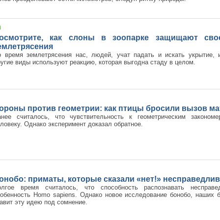
осмотрите, как слоны в зоопарке защищают сво
емлетрясения
о время землетрясения нас, людей, учат падать и искать укрытие, 
угие виды используют реакцию, которая выгодна стаду в целом.
ороны против геометрии: как птицы бросили вызов ма
анее считалось, что чувствительность к геометрическим законом
ловеку. Однако эксперимент доказал обратное.
онобо: приматы, которые сказали «нет!» несправедли
олгое время считалось, что способность распознавать несправ
обенность Homo sapiens. Однако новое исследование бонобо, наших 
авит эту идею под сомнение.