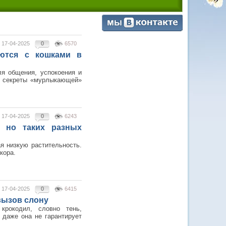
17-04-2025
0
6570
ются с кошками в
ля общения, успокоения и
м секреты «мурлыкающей»
17-04-2025
0
6243
, но таких разных
я низкую растительность.
кора.
17-04-2025
0
6415
 вызов слону
крокодил, словно тень,
 даже она не гарантирует