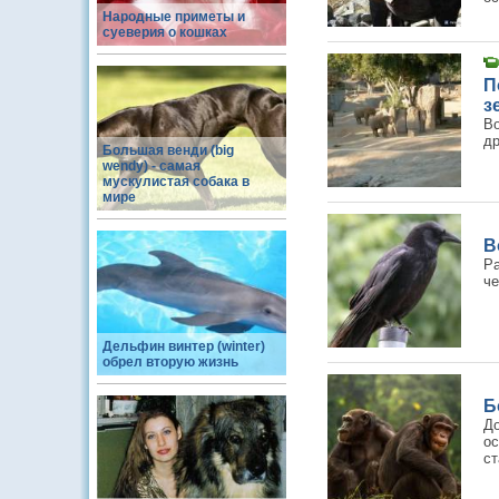
Народные приметы и
суеверия о кошках
П
з
В
др
Большая венди (big
wendy) - самая
мускулистая собака в
мире
В
Р
че
Дельфин винтер (winter)
обрел вторую жизнь
Б
Д
ос
ст