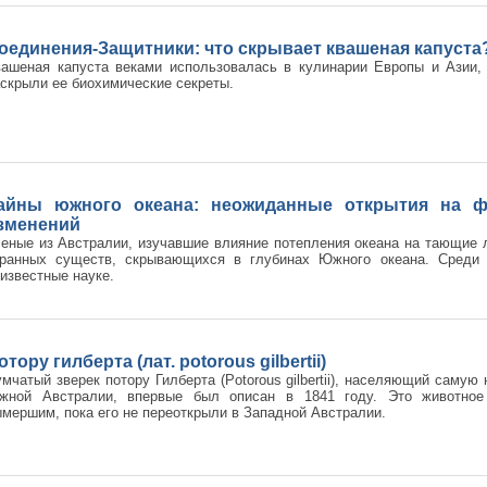
оединения-Защитники: что скрывает квашеная капуста
вашеная капуста веками использовалась в кулинарии Европы и Азии,
скрыли ее биохимические секреты.
айны южного океана: неожиданные открытия на ф
зменений
еные из Австралии, изучавшие влияние потепления океана на тающие 
транных существ, скрывающихся в глубинах Южного океана. Среди
известные науке.
отору гилберта (лат. potorous gilbertii)
мчатый зверек потору Гилберта (Potorous gilbertii), населяющий самую
жной Австралии, впервые был описан в 1841 году. Это животное
мершим, пока его не переоткрыли в Западной Австралии.