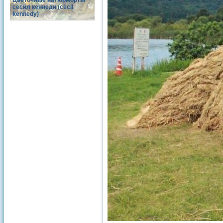
Цветочные натюрморты
сесил кеннеди (cecil
kennedy)