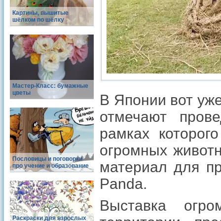
Картины, вышитые
шёлком по шёлку
Мастер-Класс: бумажные
цветы
В Японии вот уж
отмечают прове
рамках которог
огромных животн
Пословицы и поговорки
материал для пр
про учение и образование
Panda.
Выставка огр
Раскраски для взрослых