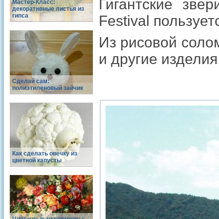
Гигантские звер
Мастер-Класс:
декоративные листья из
гипса
Festival пользуе
Из рисовой солом
и другие изделия
Сделай сам:
полиэтиленовый зайчик
Как сделать овечку из
цветной капусты