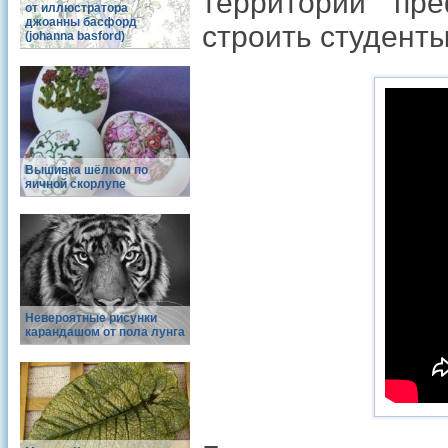
территории пр
от иллюстратора
джоанны басфорд
строить студенты
(johanna basford)
Вышивка шёлком по
яичной скорлупе
Невероятные рисунки
карандашом от пола лунга