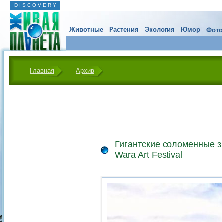
D I S C O V E R Y
Животные
Растения
Экология
Юмор
Фото
Главная
Архив
Гигантские соломенные 
Wara Art Festival