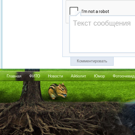
Комментировать
Главная
ФИТО
Новости
Айболит
Юмор
Фотоочевид