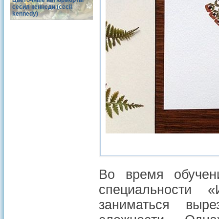
Цветочные натюрморты
сесил кеннеди (cecil
kennedy)
Во время обучени
специальности «
заниматься выр