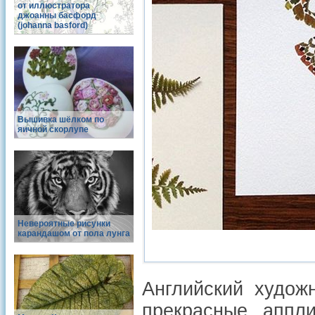
от иллюстратора
джоанны басфорд
(johanna basford)
Вышивка шёлком по
яичной скорлупе
Невероятные рисунки
карандашом от пола лунга
Английский художн
прекрасные аппл