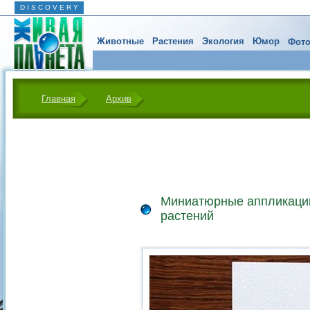
D I S C O V E R Y
Животные
Растения
Экология
Юмор
Фото
Главная
Архив
Миниатюрные аппликаци
растений