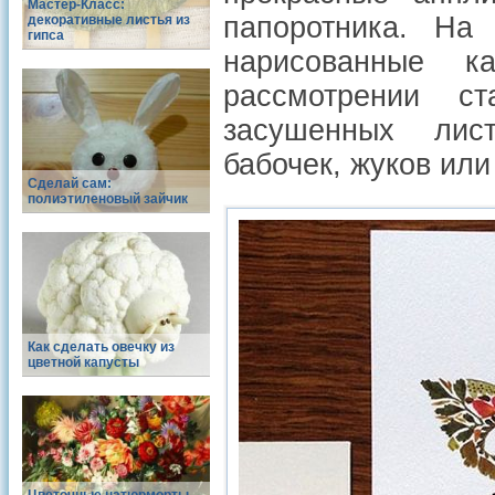
Мастер-Класс:
папоротника. На 
декоративные листья из
гипса
нарисованные к
рассмотрении с
засушенных лис
бабочек, жуков или
Сделай сам:
полиэтиленовый зайчик
Как сделать овечку из
цветной капусты