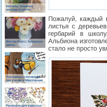
Картины, вышитые
шёлком по шёлку
Пожалуй, каждый 
листья с деревьев
гербарий в школу
Альбиона изготовл
Мастер-Класс: бумажные
цветы
стало не просто у
Пословицы и поговорки
про учение и образование
Раскраски для взрослых