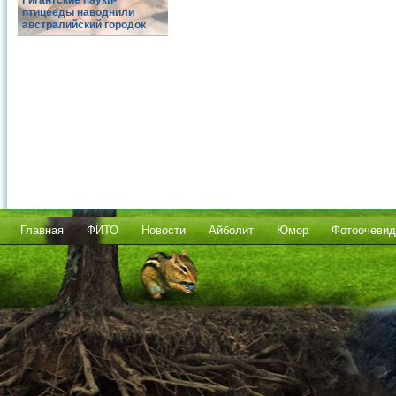
Гигантские пауки-
птицееды наводнили
австралийский городок
Главная
ФИТО
Новости
Айболит
Юмор
Фотоочевид