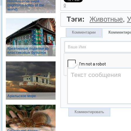
Ночные огни мира
(nighttime lights of the
0
world)
Тэги:
Животные
,
У
Комментарии
Комментир
Креативные поделки из
пластиковых бутылок
Аральское море
Комментировать