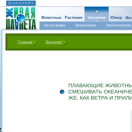
D I S C O V E R Y
Животные
Растения
Экология
Юмор
Фот
Катастрофы
Загрязнение
Экотехнологии
Главная
Экология
ПЛАВАЮЩИЕ ЖИВОТНЫ
СМЕШИВАТЬ ОКЕАНИЧЕ
ЖЕ, КАК ВЕТРА И ПРИЛ