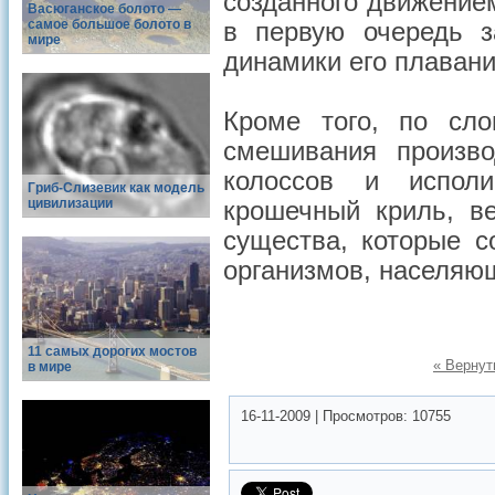
созданного движение
Васюганское болото —
самое большое болото в
в первую очередь з
мире
динамики его плавани
Кроме того, по сло
смешивания произв
колоссов и испол
Гриб-Слизевик как модель
цивилизации
крошечный криль, в
существа, которые 
организмов, населяю
11 самых дорогих мостов
« Вернут
в мире
16-11-2009
|
Просмотров:
10755