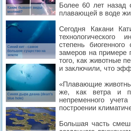
Более 60 лет назад 
Какие бывают виды
плавающей в воде жи
молний?
Сегодня Какани Ка
технологического 
степень биогенного
Синий кит - самое
большое существо на
замеров на примере
земле
того, как животные 
и заключили, что эф
«Плавающие животные
же, как ветра и п
Синяя дыра деана (dean’s
blue hole)
непременного учета
построении климатич
Большая часть смеш