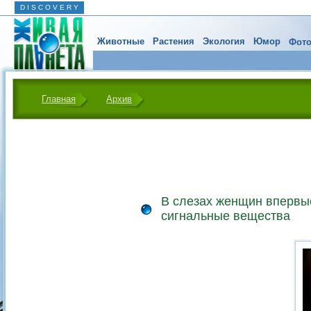
D I S C O V E R Y
Животные
Растения
Экология
Юмор
Фото
Главная
Архив
В слезах женщин впервы
сигнальные вещества