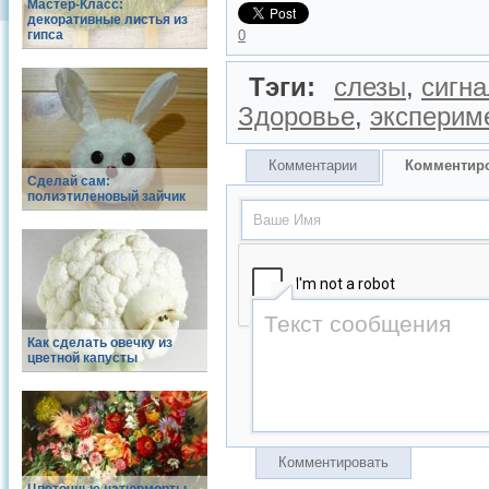
Мастер-Класс:
декоративные листья из
гипса
0
Тэги:
слезы
,
сигн
Здоровье
,
эксперим
Комментарии
Комментир
Сделай сам:
полиэтиленовый зайчик
Как сделать овечку из
цветной капусты
Комментировать