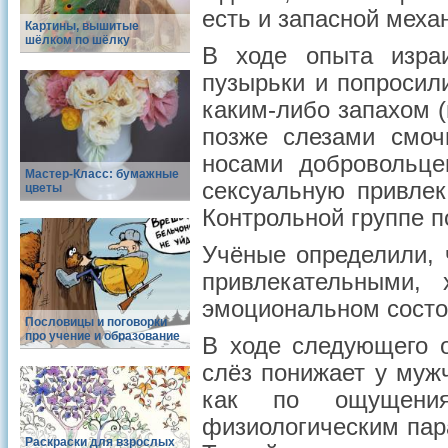
есть и запасной меха
Картины, вышитые
шёлком по шёлку
В ходе опыта изра
пузырьки и попросил
каким-либо запахом (
позже слезами смоч
носами добровольце
Мастер-Класс: бумажные
сексуальную привлек
цветы
Контрольной группе 
Учёные определили,
привлекательными,
эмоциональном состо
Пословицы и поговорки
про учение и образование
В ходе следующего о
слёз понижает у муж
как по ощущени
физиологическим пар
Раскраски для взрослых