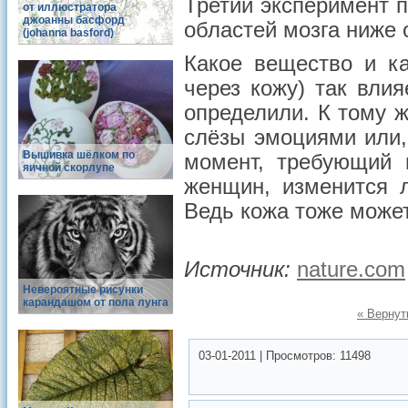
Третий эксперимент п
от иллюстратора
джоанны басфорд
областей мозга ниже 
(johanna basford)
Какое вещество и к
через кожу) так вли
определили. К тому ж
слёзы эмоциями или,
Вышивка шёлком по
момент, требующий 
яичной скорлупе
женщин, изменится л
Ведь кожа тоже может
Источник:
nature.com
Невероятные рисунки
карандашом от пола лунга
« Вернут
03-01-2011
|
Просмотров:
11498