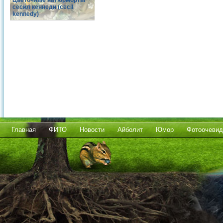
Цветочные натюрморты
сесил кеннеди (cecil
kennedy)
Главная
ФИТО
Новости
Айболит
Юмор
Фотоочевид