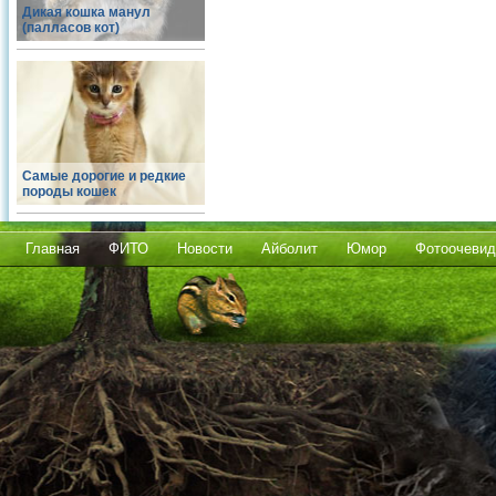
Дикая кошка манул
(палласов кот)
Самые дорогие и редкие
породы кошек
Главная
ФИТО
Новости
Айболит
Юмор
Фотоочевид