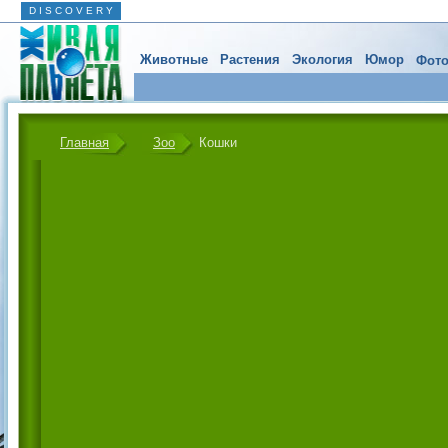
D I S C O V E R Y
Животные
Растения
Экология
Юмор
Фото
Главная
Зоо
Кошки