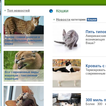
Топ новостей
Кошки
Новости
категории:
Кошки
Пять типо
Американски
Ашера - самая дорогая и
возникающих
самая большая домашняя
Ваша?
кошка
Кровать с
Термокровать
Все современные виды
современным 
кошачьих - таксономия
кошачьих
300 миль 
Более 300 м