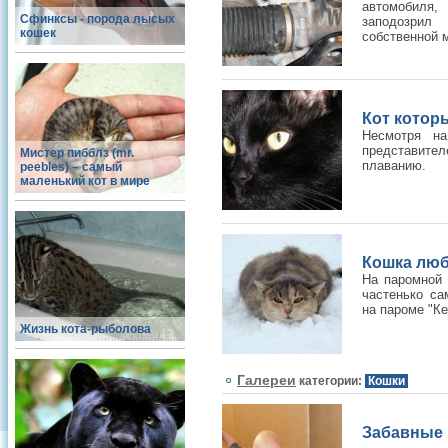
автомобиля
Сфинксы - порода лысых
заподозрил
кошек
собственной м
Кот котор
Несмотря на
представите
Мистер пибблз (mr.
плаванию.
peebles) – самый
маленький кот в мире
Кошка люб
На паромной 
частенько са
на пароме "Ке
Жизнь кота-рыболова
Галереи
категории:
Кошки
Забавные 