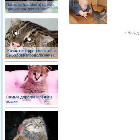
Пантера (panthera) самое
грациозное животное
« Назад
Жизнь виверрового кота-
рыболова (продолжение).
Самые дорогие и редкие
кошки