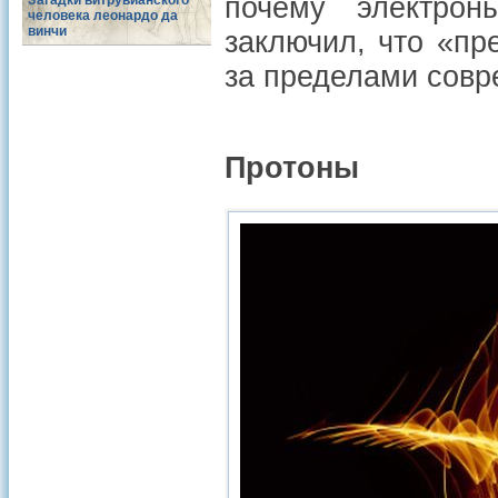
почему электрон
Загадки витрувианского
человека леонардо да
винчи
заключил, что «п
за пределами совр
Протоны