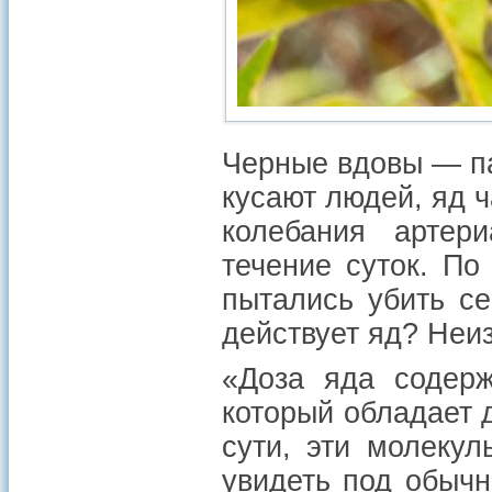
Черные вдовы — па
кусают людей, яд ч
колебания артер
течение суток. По
пытались убить се
действует яд? Неи
«Доза яда содерж
который обладает
сути, эти молеку
увидеть под обычн