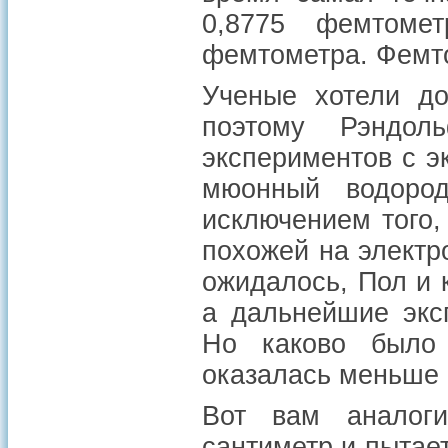
0,8775 фемтоме
фемтометра. Фемто
Ученые хотели до
поэтому Рэндо
экспериментов с э
мюонный водоро
исключением того,
похожей на электр
ожидалось, Пол и 
а дальнейшие экс
Но каково было 
оказалась меньше 
Вот вам аналоги
сантиметр и пытае