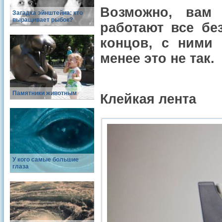
Возможно, вам
Загадка эйнштейна: кто
выращивает рыбок?
работают все бе
концов, с ними
менее это не так.
Памятники животным
Клейкая лента
У кого самые большие
глаза