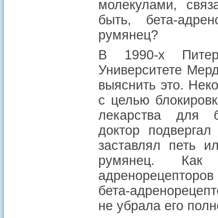
молекулами, связ
быть, бета-адре
румянец?
В 1990-х Пите
Университете Мерд
выяснить это. Нек
с целью блокиров
лекарства для б
доктор подвергал
заставлял петь и
румянец. Как
адренорецепторов
бета-адренорецеп
не убрала его полн