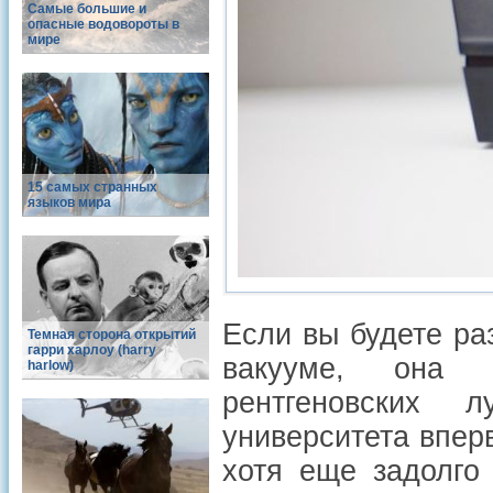
Самые большие и
опасные водовороты в
мире
15 самых странных
языков мира
Если вы будете ра
Темная сторона открытий
гарри харлоу (harry
вакууме, она 
harlow)
рентгеновских 
университета вперв
хотя еще задолго