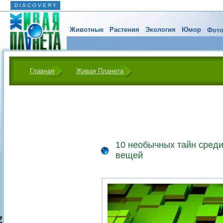
D I S C O V E R Y
Животные
Растения
Экология
Юмор
Фото
Главная
Живая Планета
10 необычных тайн сред
вещей