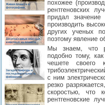
похожее (производ
Живая планета в
фотографиях
рентгеновских лу
придал значение
производить высок
других ученых по
поэтому явление о
Десятка самых опасных
животных на планете
Мы знаем, что р
подобно тому, как
чешете своего к
трибоэлектрически
Загадки природы и
последовательность
с ним электрическ
фибоначчи
резко разряжается
скоростью, что 
рентгеновские лу