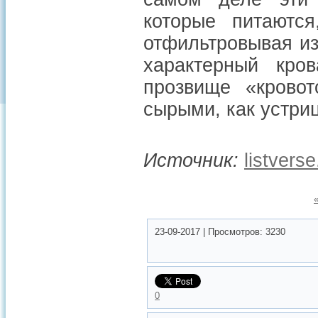
которые питаютс
отфильтровывая и
характерный кро
прозвище «крово
сырыми, как устриц
Источник:
listvers
23-09-2017
|
Просмотров:
3230
0