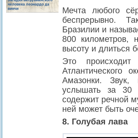
Загадки витрувианского
человека леонардо да
Мечта любого сёр
винчи
беспрерывно. Та
Бразилии и называ
800 километров, 
высоту и длиться б
Это происходит
Атлантического о
Амазонки. Звук,
услышать за 30 
содержит речной му
ней может быть оч
8. Голубая лава