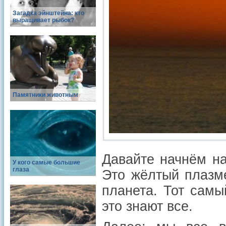
Загадка эйнштейна: кто
выращивает рыбок?
Памятники животным
Давайте начнём на
У кого самые большие
глаза
Это жёлтый плазм
планета. Тот самы
это знают все.