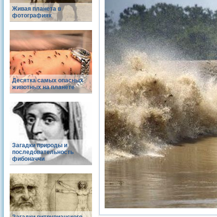
Живая планета в
фотографиях
Десятка самых опасных
животных на планете
Загадки природы и
последовательность
фибоначчи