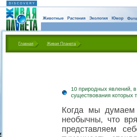
D I S C O V E R Y
Животные
Растения
Экология
Юмор
Фото
Главная
Живая Планета
10 природных явлений, в
существования которых т
Когда мы думаем 
необычны, что вр
представляем себ