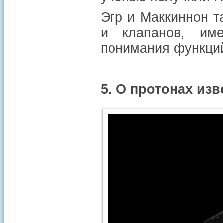
Эгр и Маккиннон т
и клапанов, им
понимания функций
5. О протонах изв