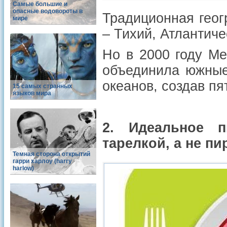
Самые большие и
опасные водовороты в
Традиционная геог
мире
– Тихий, Атлантич
Но в 2000 году М
объединила южные 
океанов, создав п
15 самых странных
языков мира
2. Идеальное п
тарелкой, а не п
Темная сторона открытий
гарри харлоу (harry
harlow)