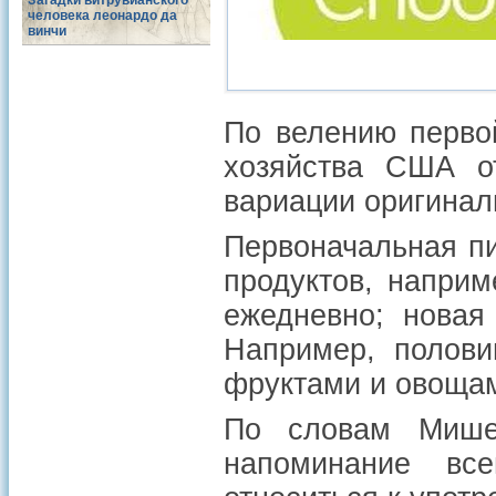
Загадки витрувианского
человека леонардо да
винчи
По велению первой
хозяйства США от
вариации оригинал
Первоначальная п
продуктов, напри
ежедневно; новая
Например, полови
фруктами и овоща
По словам Мише
напоминание вс