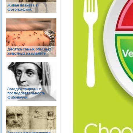
Живая планета в
фотографиях
Десятка самых опасных
животных на планете
Загадки природы и
последовательность
фибоначчи