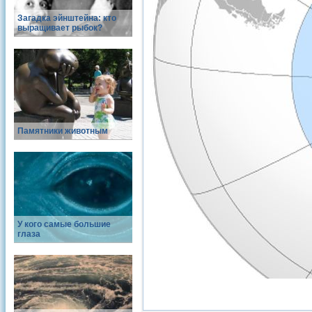
Загадка эйнштейна: кто
выращивает рыбок?
Памятники животным
У кого самые большие
глаза