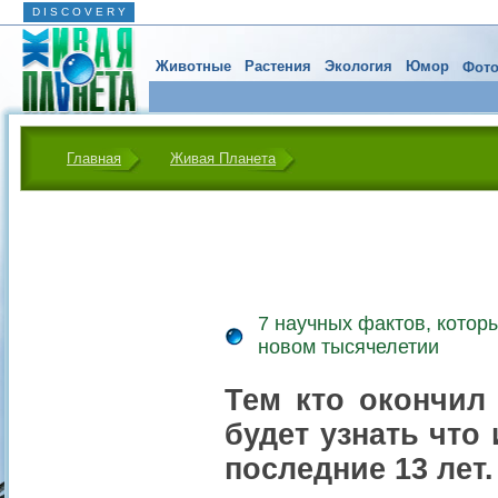
D I S C O V E R Y
Животные
Растения
Экология
Юмор
Фото
Главная
Живая Планета
7 научных фактов, котор
новом тысячелетии
Тем кто окончил 
будет узнать что
последние 13 лет