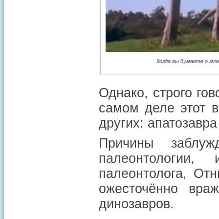
Когда вы думаете о гиг
Однако, строго го
самом деле этот в
других: апатозавра
Причины заблу
палеонтологии,
палеонтолога, От
ожесточённо враж
динозавров.