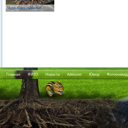
Чудо-Юдо, рыба-кит
Главная
ФИТО
Новости
Айболит
Юмор
Фотоочевид