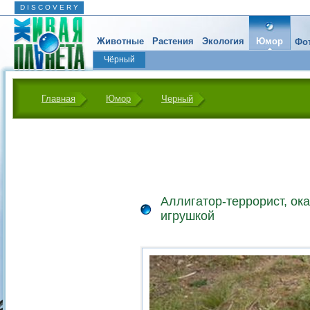
D I S C O V E R Y
Животные
Растения
Экология
Юмор
Фот
Чёрный
Главная
Юмор
Черный
Аллигатор-террорист, ок
игрушкой