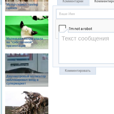
Комментарии
Комментир
Мультсериал: raving
rabbids
Маленькая панда упала
на "собственной"
презентации
Комментировать
Двухметровый аллигатор
заблокировал вход в
супермаркет