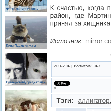
К счастью, когда 
Фотопозитив: упссс...
район, где Марти
принял за хищника
Источник:
mirror.c
Коты-Парашютисты
21-06-2016
|
Просмотров:
5169
Гитлерюгенд среди кошек
0
Тэги:
аллигатор