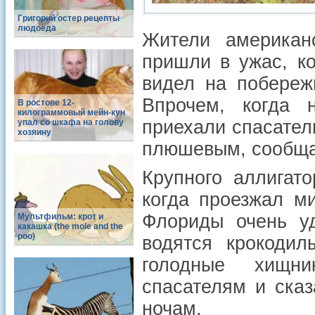
Григорий остер рецепты
людоеда
Жители американс
пришли в ужас, к
видел на побереж
Впрочем, когда 
В ростове 12-
килограммовый мейн-кун
приехали спасател
упал со шкафа на голову
хозяину
плюшевым, сообщае
Крупного аллигат
когда проезжал м
Флориды очень уд
Мультфильм: крот и
какашка (the mole and the
poo)
водятся крокодил
голодные хищни
спасателям и ска
ночам.