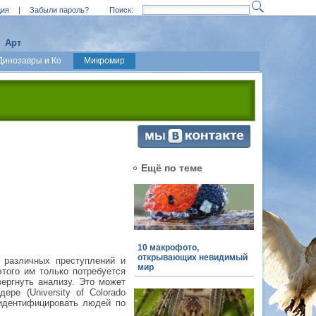
ция
|
Забыли пароль?
Поиск:
Арт
Динозавры и Ко
Микромир
Ещё по теме
10 макрофото,
открывающих невидимый
 различных преступлений и
мир
того им только потребуется
вергнуть анализу. Это может
ре (University of Colorado
 идентифицировать людей по