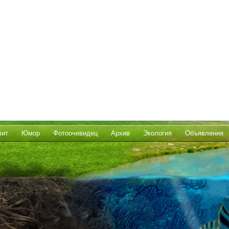
лит
Юмор
Фотоочевидец
Архив
Экология
Объявления