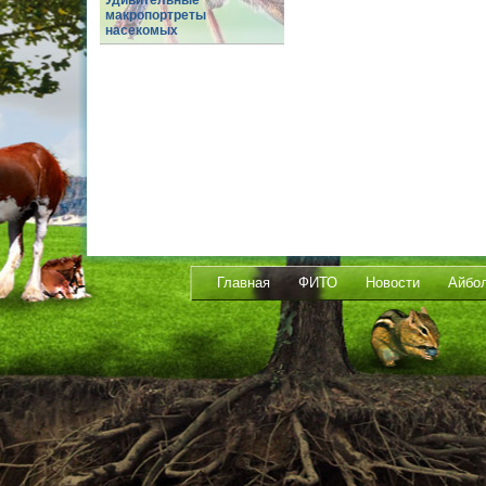
Удивительные
макропортреты
насекомых
Главная
ФИТО
Новости
Айбо