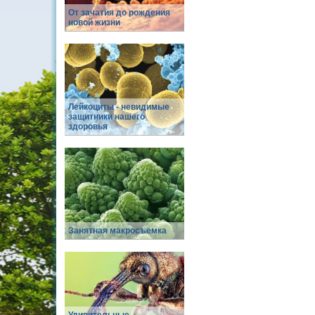
От зачатия до рождения
новой жизни
Лейкоциты - невидимые
защитники нашего
здоровья
Занятная макросъемка