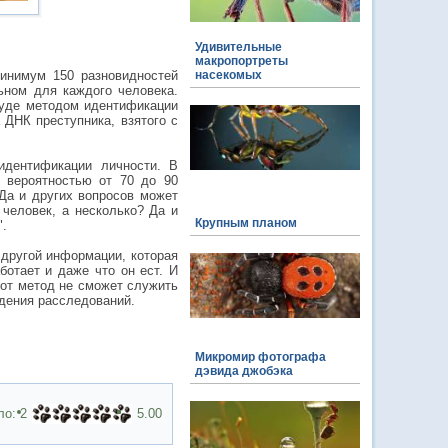
Удивительные
макропортреты
минимум 150 разновидностей
насекомых
ьном для каждого человека.
суде методом идентификации
 ДНК преступника, взятого с
идентификации личности. В
 вероятностью от 70 до 90
 Да и других вопросов может
 человек, а несколько? Да и
Крупным планом
".
 другой информации, которая
ботает и даже что он ест. И
тот метод не сможет служить
едения расследований.
Микромир фотографа
дэвида джобэка
ло:
2
5.00