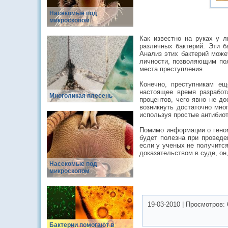
Насекомые под
микроскопом
Как известно на руках у 
различных бактерий. Эти б
Анализ этих бактерий мож
личности, позволяющим пол
места преступления.
Конечно, преступникам ещ
настоящее время разработ
Многоликая плесень
процентов, чего явно не д
возникнуть достаточно мног
используя простые антибиот
Помимо информации о геном
будет полезна при проведе
если у ученых не получится
доказательством в суде, он
Насекомые под
микроскопом
19-03-2010
|
Просмотров:
Бактерии помогают в