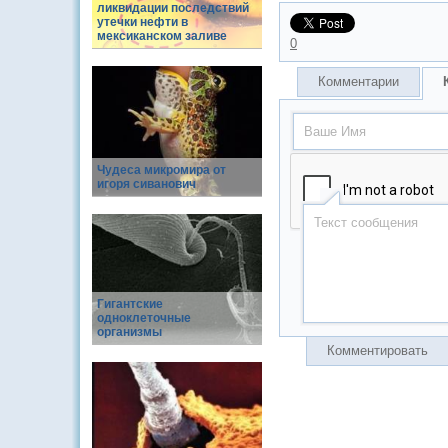
ликвидации последствий
утечки нефти в
мексиканском заливе
0
Комментарии
Чудеса микромира от
игоря сиванович
Гигантские
одноклеточные
организмы
Комментировать