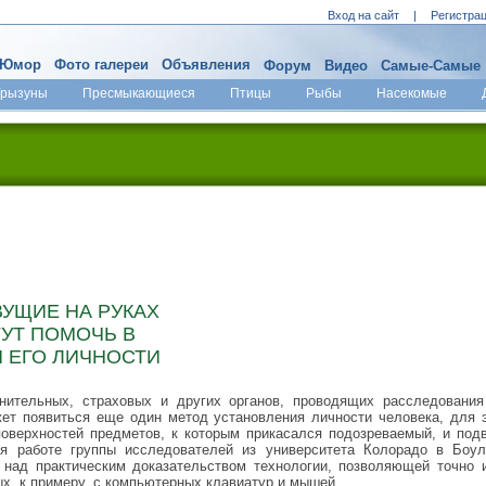
Вход на сайт
|
Регистра
Юмор
Фото галереи
Объявления
Форум
Видео
Самые-Самые
Грызуны
Пресмыкающиеся
Птицы
Рыбы
Насекомые
ВУЩИЕ НА РУКАХ
ГУТ ПОМОЧЬ В
 ЕГО ЛИЧНОСТИ
нительных, страховых и других органов, проводящих расследования
т появиться еще один метод установления личности человека, для э
поверхностей предметов, к которым прикасался подозреваемый, и под
я работе группы исследователей из университета Колорадо в Боулде
т над практическим доказательством технологии, позволяющей точно
х, к примеру, с компьютерных клавиатур и мышей.