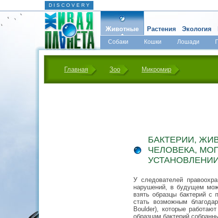
D I S C O V E R Y
Животные
Растения
Экология
Собаки
Кошки
Лошади
Главная
Зоо
Микромир
БАКТЕРИИ, ЖИ
ЧЕЛОВЕКА, МО
УСТАНОВЛЕНИИ
У следователей правоохра
нарушений, в будущем може
взять образцы бактерий с 
стать возможным благодар
Boulder), которые работаю
образцам бактерий собранны