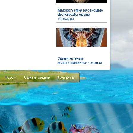
Макросъемка насекомые
фотографа омида
гользара
Удивительные
макроснимки насекомых
Форум
Самые-Самые
Контакты