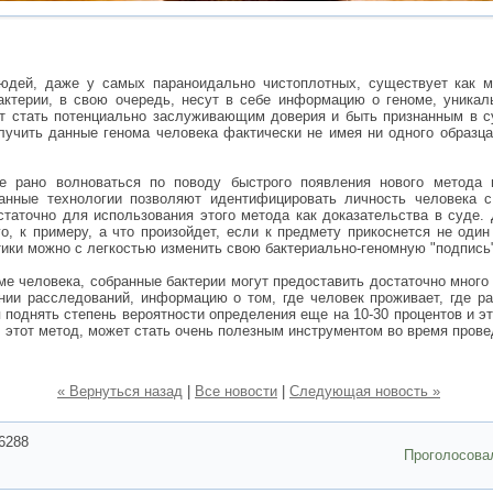
людей, даже у самых параноидально чистоплотных, существует как 
актерии, в свою очередь, несут в себе информацию о геноме, уникал
ет стать потенциально заслуживающим доверия и быть признанным в 
учить данные генома человека фактически не имея ни одного образца
е рано волноваться по поводу быстрого появления нового метода 
анные технологии позволяют идентифицировать личность человека с
остаточно для использования этого метода как доказательства в суде.
о, к примеру, а что произойдет, если к предмету прикоснется не один
ики можно с легкостью изменить свою бактериально-геномную "подпись
е человека, собранные бактерии могут предоставить достаточно много
нии расследований, информацию о том, где человек проживает, где ра
 поднять степень вероятности определения еще на 10-30 процентов и э
, этот метод, может стать очень полезным инструментом во время пров
« Вернуться назад
|
Все новости
|
Следующая новость »
6288
Проголосова