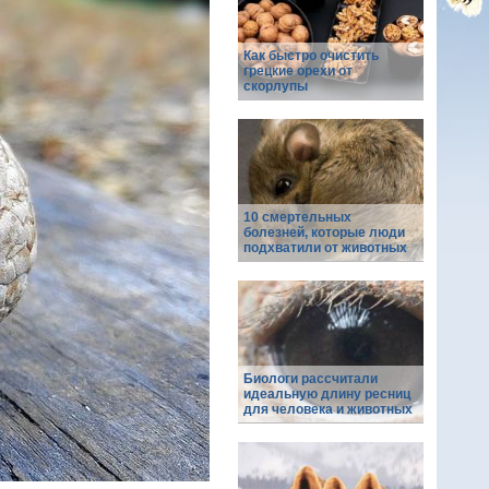
Как быстро очистить
грецкие орехи от
скорлупы
10 смертельных
болезней, которые люди
подхватили от животных
Биологи рассчитали
идеальную длину ресниц
для человека и животных