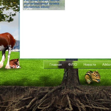
Растение ясенец белый
или неопалимая купина
(dictamnus albus)
Главная
ФИТО
Новости
Айбо