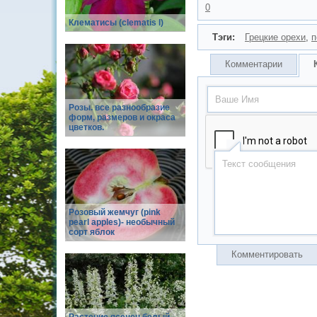
0
Клематисы (clematis l)
Тэги:
Грецкие орехи
,
п
Комментарии
Розы. все разнообразие
форм, размеров и окраса
цветков.
Розовый жемчуг (pink
pearl apples)- необычный
сорт яблок
Комментировать