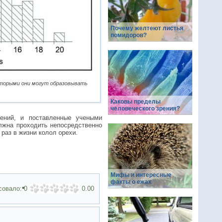
Почему желтеют листья
помидоров?
оторыми они могут образовывать
Каковы пределы
человеческого зрения?
ений, и поставленные учеными
лжна проходить непосредственно
 раз в жизни колол орехи.
Мифы и интересные
факты о ежах
совало:
0
0.00