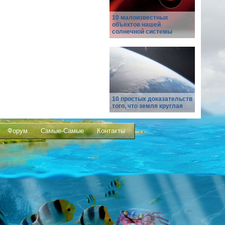
10 малоизвестных
объектов нашей
солнечной системы
10 простых доказательств
того, что земля круглая
Форум
Самые-Самые
Контакты