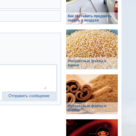
Как заставить предметь
парить в воздухе
Интересные факты о
пшене
Интересные факты о
корице