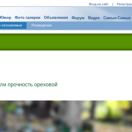
Вход на сайт
|
Регистра
Юмор
Фото галереи
Объявления
Форум
Видео
Самые-Самые
и незнакомые
Разведение
ли прочность ореховой