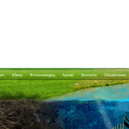
лит
Юмор
Фотоочевидец
Архив
Экология
Объявления