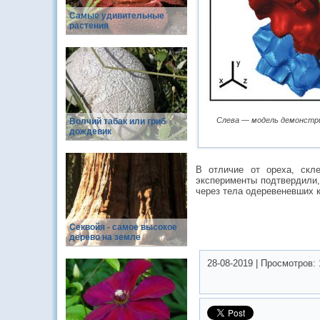
Самые удивительные
растения
Слева — модель демонстри
Волчий табак или гриб
дождевик
В отличие от ореха, скл
эксперименты подтвердили,
через тела одеревеневших к
Cеквойя - самое высокое
дерево на земле
28-08-2019
|
Просмотров: