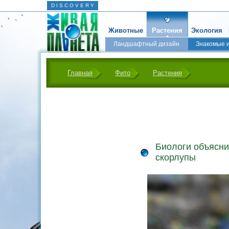
D I S C O V E R Y
Животные
Растения
Экология
Ландшафтный дизайн
Знакомые 
Главная
Фито
Растения
Биологи объясни
скорлупы