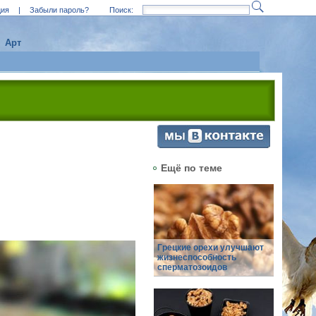
ция
|
Забыли пароль?
Поиск:
Арт
Ещё по теме
Грецкие орехи улучшают
жизнеспособность
сперматозоидов