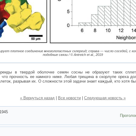
рует плотное соединение многолопастных склереид; справа — число соседей, с к
подобные связи / © Antreich et al., 2019
ереиды в твердой оболочке семян сосны не образуют таких сплет
 что прочность ее намного ниже. Любая трещина в скорлупе ореха до
леток, разрывая их. О сложности этой задачи знает каждый, кто хотя бы
« Вернуться назад
|
Все новости
|
Следующая новость »
1945
Проголо