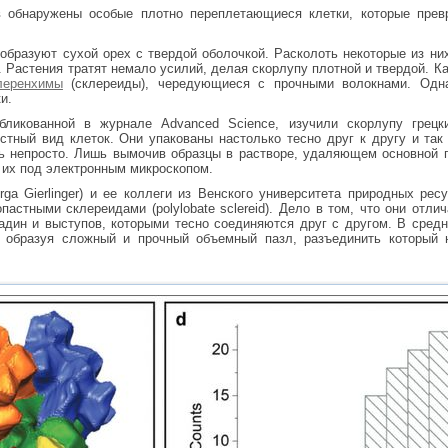
в обнаружены особые плотно переплетающиеся клетки, которые прев
образуют сухой орех с твердой оболочкой. Расколоть некоторые из ни
 Растения тратят немало усилий, делая скорлупу плотной и твердой. К
леренхимы
(склереиды), чередующиеся с прочными волокнами. Одна
ки.
убликованной в журнале
Advanced Science
, изучили скорлупу грец
стный вид клеток. Они упакованы настолько тесно друг к другу и так
сь непросто. Лишь вымочив образцы в растворе, удаляющем основной
 их под электронным микроскопом.
urga Gierlinger) и ее коллеги из Венского университета природных ре
пастными склереидами (polylobate sclereid). Дело в том, что они отл
дин и выступов, которыми тесно соединяются друг с другом. В средн
 образуя сложный и прочный объемный пазл, разъединить который 