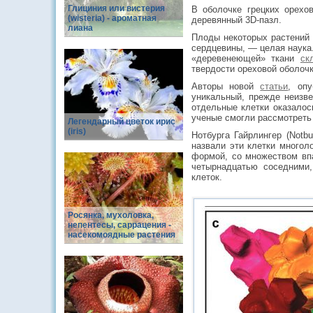
Глициния или вистерия
В оболочке грецких орехо
(wisteria) - ароматная
деревянный 3D-пазл.
лиана
Плоды некоторых растений 
сердцевины, — целая наука.
«деревенеющей» ткани
ск
твердости ореховой оболоч
Авторы новой
статьи
, оп
уникальный, прежде неизве
отдельные клетки оказало
ученые смогли рассмотреть
Легендарный цветок ирис
(iris)
Нотбурга Гайрлингер (Notb
назвали эти клетки многоло
формой, со множеством впа
четырнадцатью соседними,
клеток.
Росянка, мухоловка,
непентесы, саррацения -
насекомоядные растения