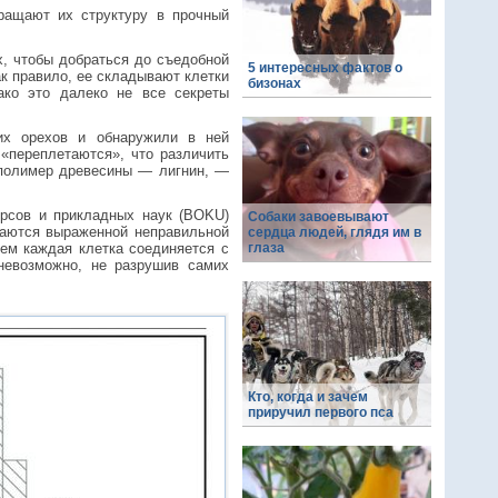
ращают их структуру в прочный
х, чтобы добраться до съедобной
5 интересных фактов о
ак правило, ее складывают клетки
бизонах
ко это далеко не все секреты
ких орехов и обнаружили в ней
 «переплетаются», что различить
 полимер древесины — лигнин, —
сурсов и прикладных наук (BOKU)
Собаки завоевывают
ичаются выраженной неправильной
сердца людей, глядя им в
ем каждая клетка соединяется с
глаза
невозможно, не разрушив самих
Кто, когда и зачем
приручил первого пса