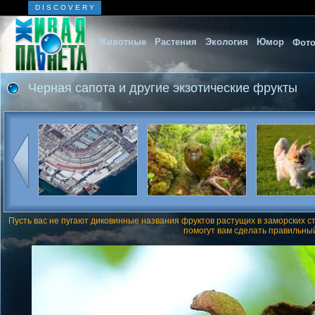
D I S C O V E R Y
Животные
Растения
Экология
Юмор
Фото
Черная сапота и другие экзотические фрукты
Пусть вас не пугают диковинные названия фруктов растущих в заморских с
помогут вам сделать правильный