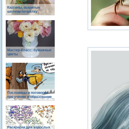
Картины, вышитые
шёлком по шёлку
Мастер-Класс: бумажные
цветы
Пословицы и поговорки
про учение и образование
Раскраски для взрослых