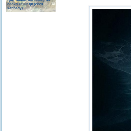
Цветочные натюрморты
сесил кеннеди (cecil
kennedy)