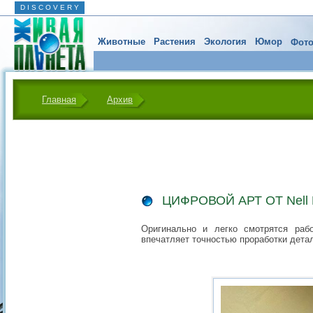
D I S C O V E R Y
Животные
Растения
Экология
Юмор
Фото
Главная
Архив
ЦИФРОВОЙ АРТ ОТ Nell F
Оригинально и легко смотрятся рабо
впечатляет точностью проработки дета