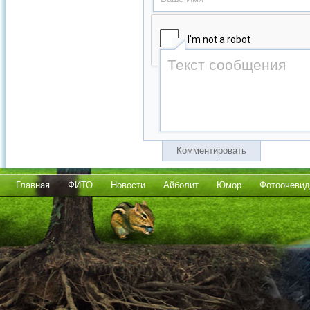
Комментировать
Главная
ФИТО
Новости
Айболит
Юмор
Фотоочевид