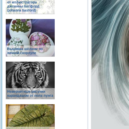
от иллюстратора
джоанны басфорд
(johanna basford)
Вышивка шёлком по
яичной скорлупе
Невероятные рисунки
карандашом от пола лунга