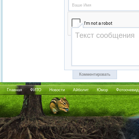
Комментировать
Главная
ФИТО
Новости
Айболит
Юмор
Фотоочевид