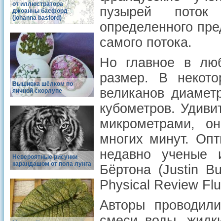
от иллюстратора
пузырей поток
джоанны басфорд
(johanna basford)
определенного пре
самого потока.
Но главное в лю
размер. В некото
Вышивка шёлком по
великанов диамет
яичной скорлупе
кубометров. Удиви
микрометрами, он
многих минут. Оп
недавно ученые 
Невероятные рисунки
карандашом от пола лунга
Бёртона (Justin B
Physical Review Flu
Авторы проводили
смеси воды, жидк