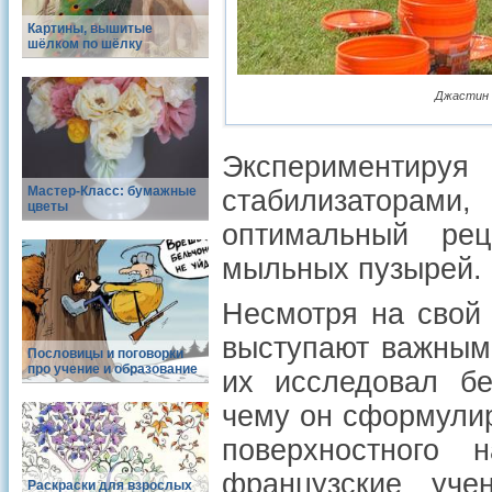
Картины, вышитые
шёлком по шёлку
Джастин Б
Эксперименти
Мастер-Класс: бумажные
стабилизатора
цветы
оптимальный ре
мыльных пузырей.
Несмотря на свой
выступают важным
Пословицы и поговорки
про учение и образование
их исследовал бе
чему он сформулир
поверхностного
французские уче
Раскраски для взрослых