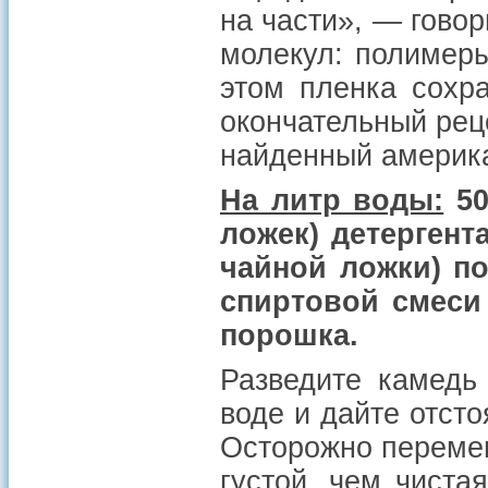
на части», — говор
молекул: полимер
этом пленка сохр
окончательный рец
найденный америк
На литр воды:
50
ложек) детергент
чайной ложки) п
спиртовой смеси
порошка.
Разведите камедь
воде и дайте отсто
Осторожно перемеш
густой, чем чиста