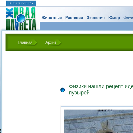
D I S C O V E R Y
Животные
Растения
Экология
Юмор
Фото
Главная
Архив
Физики нашли рецепт ид
пузырей