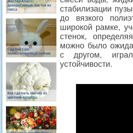
Мастер-Класс:
декоративные листья из
стабилизации пузы
гипса
до вязкого полиэ
широкой рамке, у
стенок, определ
можно было ожида
Сделай сам:
с другом, игра
полиэтиленовый зайчик
устойчивости.
Как сделать овечку из
цветной капусты