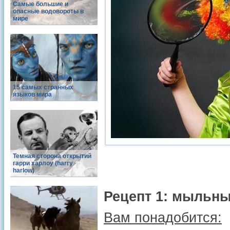
Самые большие и
опасные водовороты в
мире
15 самых странных
языков мира
Темная сторона открытий
гарри харлоу (harry
harlow)
Рецепт 1: мыльны
Вам понадобится: