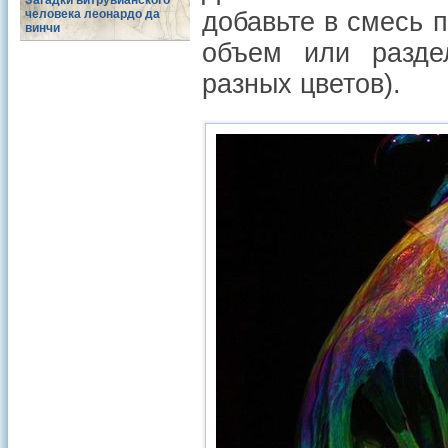
Загадки витрувианского
человека леонардо да
добавьте в смесь 
винчи
объем или разде
разных цветов).