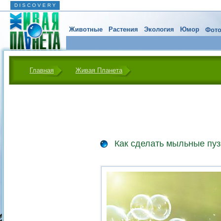
D I S C O V E R Y
Животные
Растения
Экология
Юмор
Фото
Главная
Живая Планета
Как сделать мыльные пу