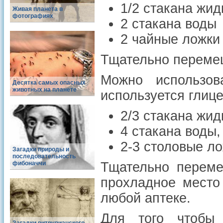
1/2 стакана жи
Живая планета в
фотографиях
2 стакана воды
2 чайные ложки
Тщательно перемеш
Можно использов
Десятка самых опасных
животных на планете
используется глице
2/3 стакана жид
4 стакана воды,
2-3 столовые ло
Загадки природы и
последовательность
фибоначчи
Тщательно переме
прохладное место
любой аптеке.
Для того чтобы 