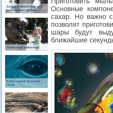
Приготовить мыл
Загадка эйнштейна: кто
Основные компоне
выращивает рыбок?
сахар. Но важно 
позволят приготов
шары будут выду
ближайшие секунд
Памятники животным
У кого самые большие
глаза