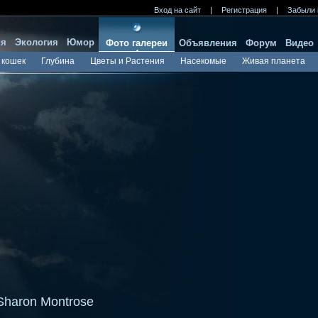
Вход на сайт
|
Регистрация
|
Забыли 
ия
Экология
Юмор
Фото галереи
Объявления
Форум
Видео
 кошек
Глубина
Цветы и Растения
Насекомые
Живая планета
aron Montrose