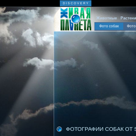
D I S C O V E R Y
Животные
Растен
Фото собак
Фото
ФОТОГРАФИИ СОБАК ОТ Sh