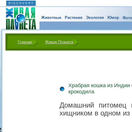
D I S C O V E R Y
Животные
Растения
Экология
Юмор
Фото
Главная
Живая Планета
Храбрая кошка из Индии 
крокодила
Домашний питомец 
хищником в одном из