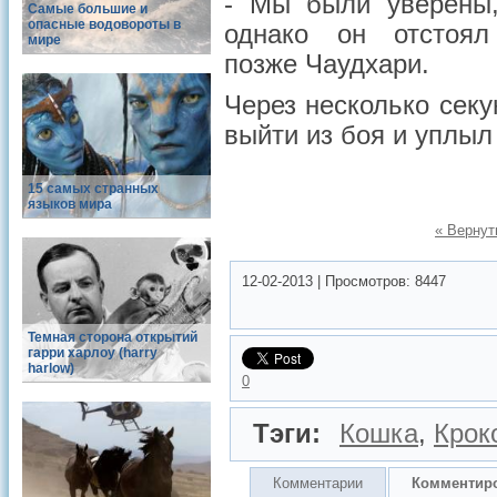
- Мы были уверены,
Самые большие и
опасные водовороты в
однако он отстоя
мире
позже Чаудхари.
Через несколько сек
выйти из боя и уплыл 
15 самых странных
языков мира
« Вернут
12-02-2013
|
Просмотров:
8447
Темная сторона открытий
гарри харлоу (harry
harlow)
0
Тэги:
Кошка
,
Крок
Комментарии
Комментир