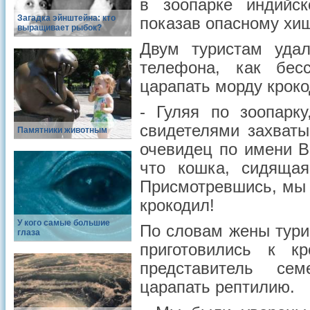
в зоопарке индийск
Загадка эйнштейна: кто
показав опасному хищ
выращивает рыбок?
Двум туристам удал
телефона, как бес
царапать морду кроко
- Гуляя по зоопарк
свидетелями захваты
Памятники животным
очевидец по имени В
что кошка, сидящая
Присмотревшись, мы 
крокодил!
У кого самые большие
По словам жены тури
глаза
приготовились к к
представитель се
царапать рептилию.