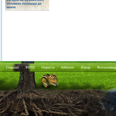
Загадки витрувианского
человека леонардо да
винчи
Главная
ФИТО
Новости
Айболит
Юмор
Фотоочевид