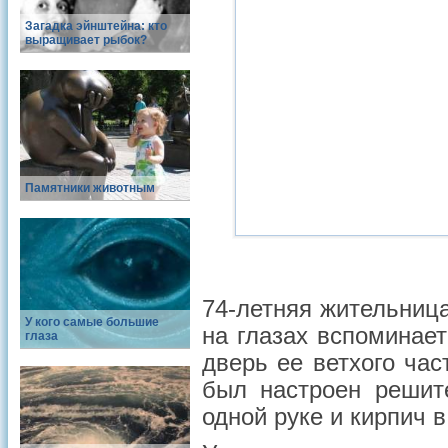
Загадка эйнштейна: кто
выращивает рыбок?
Памятники животным
74-летняя жительниц
У кого самые большие
на глазах вспоминает
глаза
дверь ее ветхого час
был настроен решит
одной руке и кирпич в