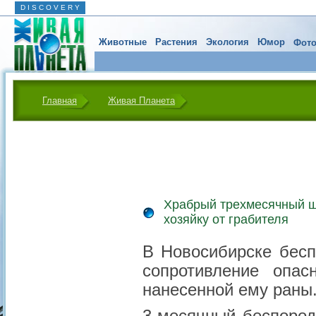
D I S C O V E R Y
Животные
Растения
Экология
Юмор
Фото
Главная
Живая Планета
Храбрый трехмесячный 
хозяйку от грабителя
В Новосибирске бесп
сопротивление опа
нанесенной ему раны