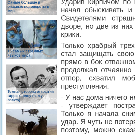
Ударив кирпичом по 
Самые большие и
опасные водовороты в
начал обыскивать и
мире
Свидетелями страш
дворе, но две из ни
крики.
Только храбрый тре
15 самых странных
стал защищать свою
языков мира
прямо в бок отважном
продолжал отчаянно 
отпор, схватил м
преступления.
Темная сторона открытий
- У нас дома ничего н
гарри харлоу (harry
harlow)
- утверждает постр
Только я начала сни
удар. Я чуть не поте
поэтому, можно сказ