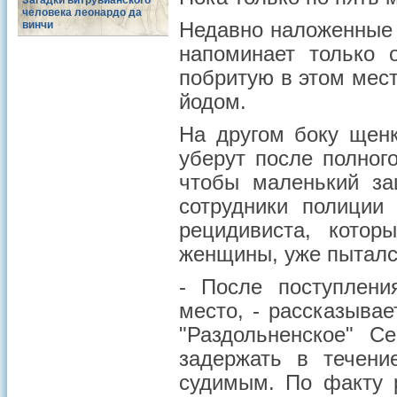
Загадки витрувианского
человека леонардо да
винчи
Недавно наложенные 
напоминает только 
побритую в этом мес
йодом.
На другом боку щенк
уберут после полног
чтобы маленький за
сотрудники полиции
рецидивиста, котор
женщины, уже пыталс
- После поступлен
место, - рассказыва
"Раздольненское" С
задержать в течени
судимым. По факту 