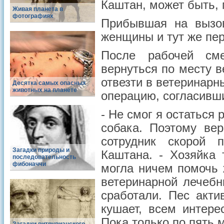
Каштан, может быть, 
Живая планета в
фотографиях
Прибывшая на вызо
женщины и тут же пе
После рабочей см
вернуться по месту в
отвезти в ветеринарн
Десятка самых опасных
животных на планете
операцию, согласивши
- Не смог я остаться
собака. Поэтому вер
сотрудник скорой 
Загадки природы и
Каштана. - Хозяйка 
последовательность
фибоначчи
могла ничем помочь 
ветеринарной лечебн
сработали. Пес акти
кушает, всем интере
Пока только по пять м