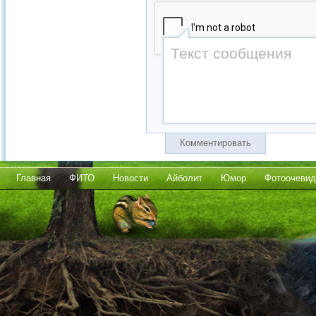
Комментировать
Главная
ФИТО
Новости
Айболит
Юмор
Фотоочевид