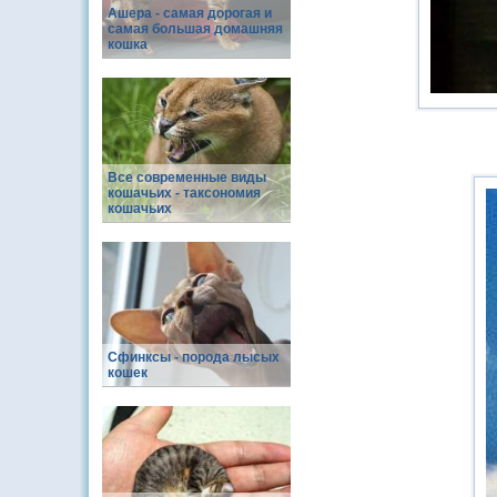
Ашера - самая дорогая и
самая большая домашняя
кошка
Все современные виды
кошачьих - таксономия
кошачьих
Сфинксы - порода лысых
кошек