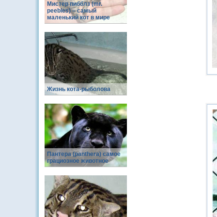
Мистер пибблз (mr.
peebles) – самый
маленький кот в мире
Жизнь кота-рыболова
Пантера (panthera) самое
грациозное животное