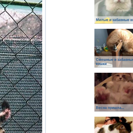
Милые и забавные к
Смешные и забавны
кошки
Весна пришла...