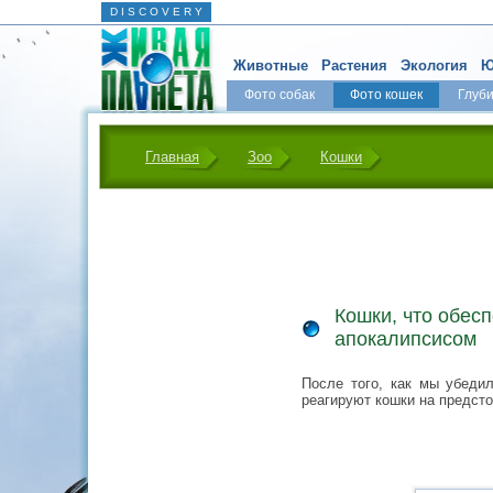
D I S C O V E R Y
Животные
Растения
Экология
Ю
Фото собак
Фото кошек
Глуб
Главная
Зоо
Кошки
Кошки, что обес
апокалипсисом
После того, как мы убеди
реагируют кошки на предст