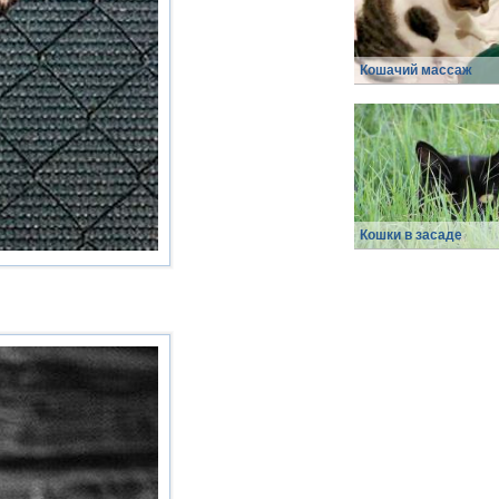
Кошачий массаж
Кошки в засаде