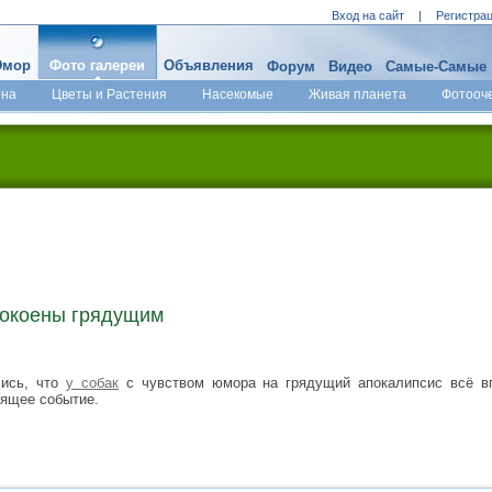
Вход на сайт
|
Регистра
мор
Фото галереи
Объявления
Форум
Видео
Самые-Самые
ина
Цветы и Растения
Насекомые
Живая планета
Фотооч
покоены грядущим
лись, что
у собак
с чувством юмора на грядущий апокалипсис всё вп
оящее событие.