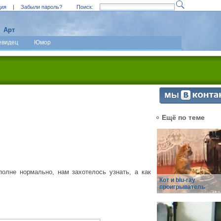
ция
|
Забыли пароль?
Поиск:
Арт
евидец
Юмор
Ещё по теме
олне нормально, нам захотелось узнать, а как
Кот и blu-ray
проигрыватель