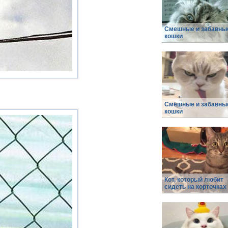
Смешные и забавны
кошки
Смешные и забавны
кошки
Кот, который любит
сидеть на корточках