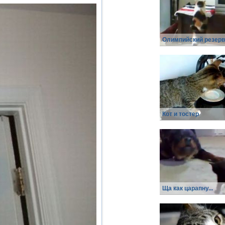
Олимпийский резерв
Кот и тостер
Ща как царапну...