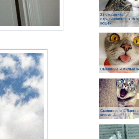
23 смайлика
отразившихся в эмо
кошек
Смешные и милые к
Смешные и забавны
кошки