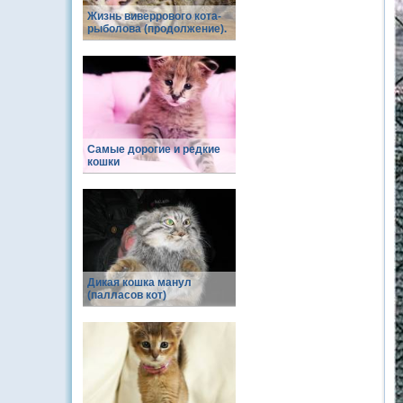
Жизнь виверрового кота-
рыболова (продолжение).
Самые дорогие и редкие
кошки
Дикая кошка манул
(палласов кот)