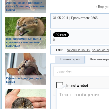
Ашера - самая дорогая и
самая большая домашняя
« Вернут
кошка
31-05-2011
|
Просмотров:
9365
Все современные виды
0
кошачьих - таксономия
кошачьих
Тэги:
забавные кошки
,
забавное в
Комментарии
Комментир
Сфинксы - порода лысых
кошек