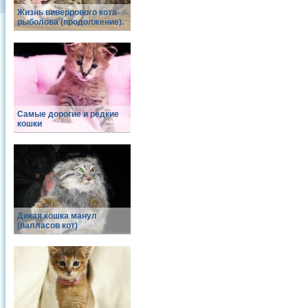
Жизнь виверрового кота-
рыболова (продолжение).
Самые дорогие и редкие
кошки
Дикая кошка манул
(палласов кот)