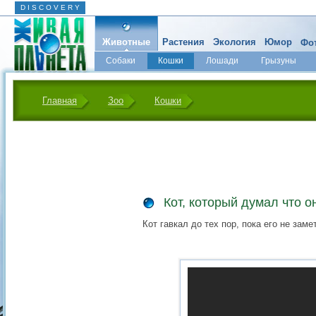
D I S C O V E R Y
Животные
Растения
Экология
Юмор
Фот
Собаки
Кошки
Лошади
Грызуны
Микромир
Главная
Зоо
Кошки
Кот, который думал что о
Кот гавкал до тех пор, пока его не заме