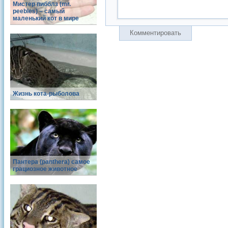
Мистер пибблз (mr.
peebles) – самый
маленький кот в мире
Комментировать
Жизнь кота-рыболова
Пантера (panthera) самое
грациозное животное