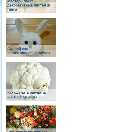
Мастер-Класс:
декоративные листья из
гипса
Сделай сам:
полиэтиленовый зайчик
Как сделать овечку из
цветной капусты