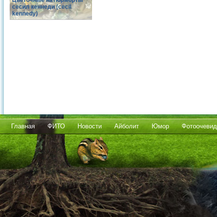
Цветочные натюрморты
сесил кеннеди (cecil
kennedy)
Главная
ФИТО
Новости
Айболит
Юмор
Фотоочевид