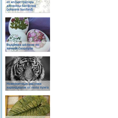
от иллюстратора
джоанны басфорд
(johanna basford)
Вышивка шёлком по
яичной скорлупе
Невероятные рисунки
карандашом от пола лунга