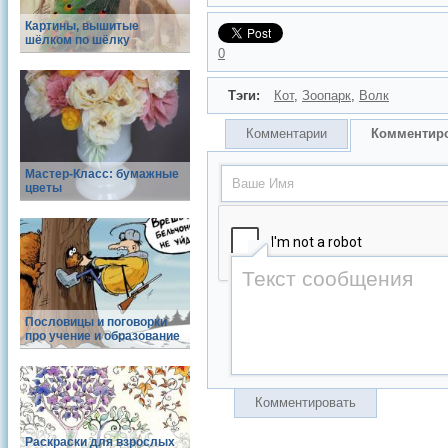
Картины, вышитые
шёлком по шёлку
0
Тэги:
Кот
,
Зоопарк
,
Волк
Комментарии
Комментир
Мастер-Класс: бумажные
цветы
Пословицы и поговорки
про учение и образование
Комментировать
Раскраски для взрослых