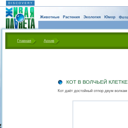
D I S C O V E R Y
Животные
Растения
Экология
Юмор
Фото
Главная
Архив
КОТ В ВОЛЧЬЕЙ КЛЕТКЕ
Кот даёт достойный отпор двум волкам 