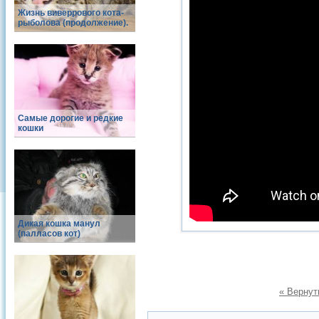
Жизнь виверрового кота-
рыболова (продолжение).
Самые дорогие и редкие
кошки
Дикая кошка манул
(палласов кот)
« Вернут