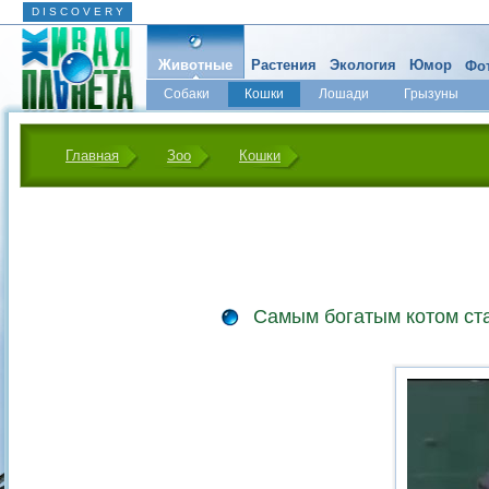
D I S C O V E R Y
Животные
Растения
Экология
Юмор
Фот
Собаки
Кошки
Лошади
Грызуны
Микромир
Главная
Зоо
Кошки
Самым богатым котом ст