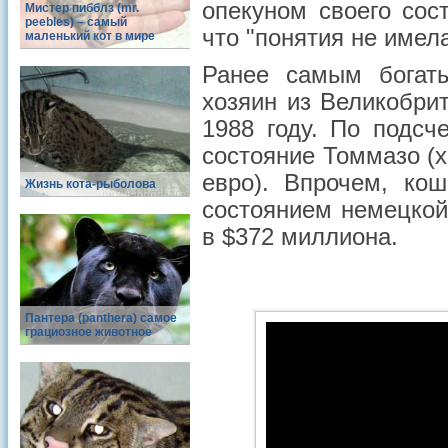
опекуном своего сос
Мистер пибблз (mr.
peebles) – самый
что "понятия не имела
маленький кот в мире
Ранее самым богаты
хозяин из Великобри
1988 году. По подсч
состояние Томмазо (
евро). Впрочем, ко
Жизнь кота-рыболова
состоянием немецкой
в $372 миллиона.
Пантера (panthera) самое
грациозное животное