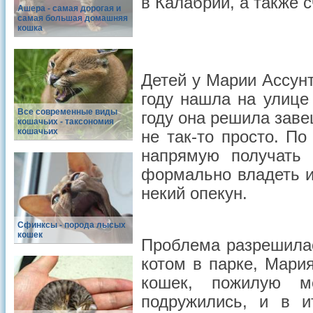
в Калабрии, а также 
Ашера - самая дорогая и
самая большая домашняя
кошка
Детей у Марии Ассунт
году нашла на улице
Все современные виды
году она решила заве
кошачьих - таксономия
кошачьих
не так-то просто. П
напрямую получать 
формально владеть и
некий опекун.
Сфинксы - порода лысых
кошек
Проблема разрешила
котом в парке, Мари
кошек, пожилую м
подружились, и в 