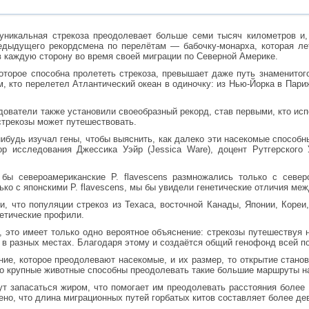
уникальная стрекоза преодолевает больше семи тысяч километров и,
едыдущего рекордсмена по перелётам — бабочку-монарха, которая ле
в каждую сторону во время своей миграции по Северной Америке.
которое способна пролететь стрекоза, превышает даже путь знаменитог
, кто перелетел Атлантический океан в одиночку: из Нью-Йорка в Пари
ователи также установили своеобразный рекорд, став первыми, кто исп
стрекозы может путешествовать.
-нибудь изучал гены, чтобы выяснить, как далеко эти насекомые способ
р исследования Джессика Уэйр (Jessica Ware), доцент Рутгерского Ун
бы североамериканские P. flavescens размножались только с северо
лько с японскими P. flavescens, мы бы увидели генетические отличия меж
и, что популяции стрекоз из Техаса, восточной Канады, Японии, Кор
нетические профили.
 это имеет только одно вероятное объяснение: стрекозы путешествуя 
 в разных местах. Благодаря этому и создаётся общий генофонд всей п
ние, которое преодолевают насекомые, и их размер, то открытие стан
о крупные животные способны преодолевать такие большие маршруты на 
гут запасаться жиром, что помогает им преодолевать расстояния более
ено, что длина миграционных путей горбатых китов составляет более де