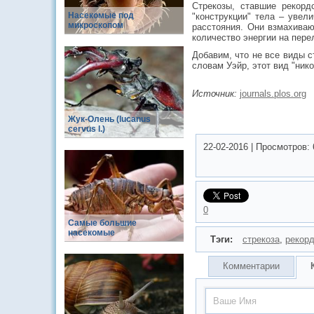
Стрекозы, ставшие рекорд
Насекомые под
"конструкции" тела – увел
микроскопом
расстояния. Они взмахиваю
количество энергии на пере
Добавим, что не все виды с
словам Уэйр, этот вид "нико
Источник:
journals.plos.org
Жук-Олень (lucanus
cervus l.)
22-02-2016
|
Просмотров:
0
Самые большие
насекомые
Тэги:
стрекоза
,
рекор
Комментарии