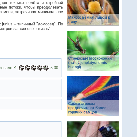
даря технике полёта и стройной
ные потоки, чтобы преодолевать
времени, затрачивая минимальное
Макросъемка: лицом к
лицу
 junius – типичный "домосед". По
 метров за всю свою жизнь".
Стрекозы-Плосконожки
(лат. yijenplatycnemis
huangi)
совало:
1
5.00
Самки стрекоз
предпочитают более
горячих самцов