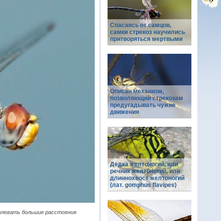
Спасаясь от самцов,
самки стрекоз научились
притворяться мертвыми
Описан механизм,
позволяющий стрекозам
предугадывать чужие
движения
Дедка желтоногий, или
речник желтоногий, или
длиннохвост желтоногий
(лат. gomphus flavipes)
долевать большие расстояния