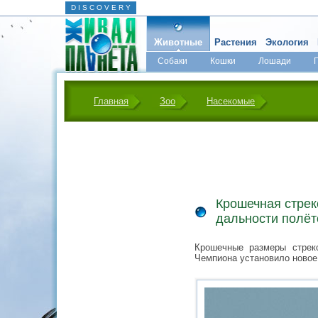
D I S C O V E R Y
Животные
Растения
Экология
Собаки
Кошки
Лошади
Главная
Зоо
Насекомые
Крошечная стрек
дальности полёт
Крошечные размеры стрек
Чемпиона установило новое 