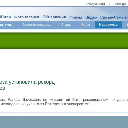
Вход на сайт
|
Регистра
Юмор
Фото галереи
Объявления
Форум
Видео
Самые-Самые
Грызуны
Пресмыкающиеся
Птицы
Рыбы
Насекомые
оза установила рекорд
ов
озы Pantala flavescens не мешают ей быть рекордсменом по дальн
исследование учёных из Ратгерского университета.