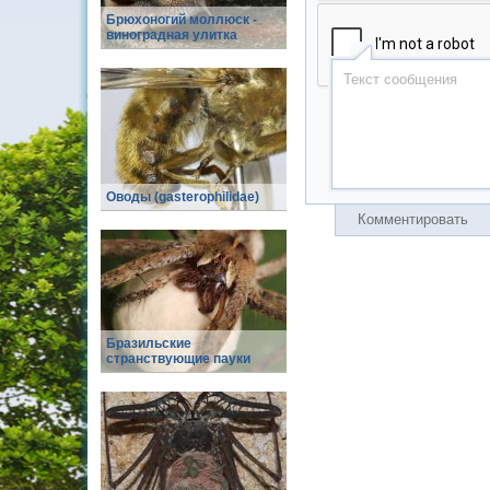
Брюхоногий моллюск -
виноградная улитка
Оводы (gasterophilidae)
Комментировать
Бразильские
странствующие пауки