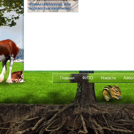
Фрины (amblypygi), или
бесхвостые скорпионы
Главная
ФИТО
Новости
Айбо