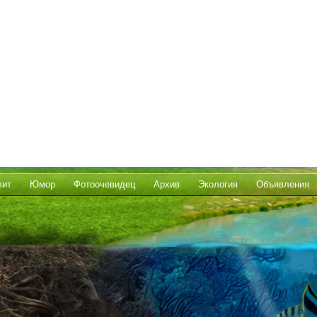
лит
Юмор
Фотоочевидец
Архив
Экология
Объявления