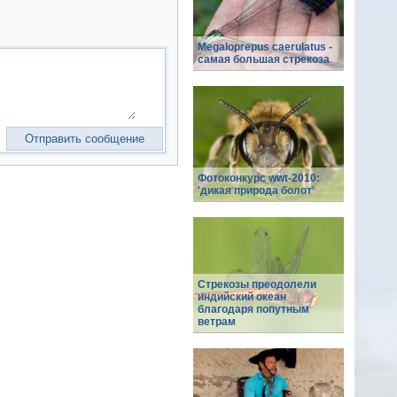
Megaloprepus caerulatus -
самая большая стрекоза
Фотоконкурс wwt-2010:
'дикая природа болот'
Стрекозы преодолели
индийский океан
благодаря попутным
ветрам