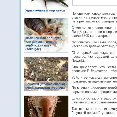
Удивительный мир жуков
По оценкам специалистов, 
ставит на второе место пр
четырёх тысяч километров 
Отметим, что расстояние, 
Линдберга, ставшего первым
около 5800 километров.
Фаланги, или сольпуги,
или бихорки, или
Любопытно, что сами исслед
верблюжий паук
насколько далеко этот вид 
(solifugae)
"Это первый раз, когда кто
пресс-релизе ведущий авто
Newark).
Она добавляет, что "если 
японские P. flavescens – то
Уэйр и её команда выяснил
практически идентичные ге
Лономия (lonomia obliqua) -
очень ядовитая гусеница
По мнению исследователей,
пары со своими сородичами
Если сопоставлять расстоя
Обычно только сравнительн
Так, птицы веретенники мо
"крупный пример": установл