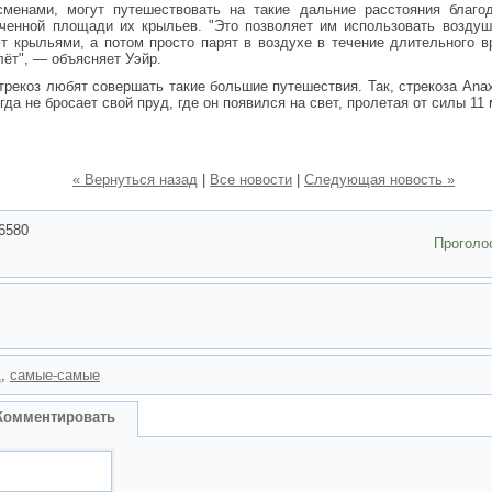
сменами, могут путешествовать на такие дальние расстояния благо
иченной площади их крыльев. "Это позволяет им использовать воздуш
т крыльями, а потом просто парят в воздухе в течение длительного 
лёт", — объясняет Уэйр.
трекоз любят совершать такие большие путешествия. Так, стрекоза Anax
гда не бросает свой пруд, где он появился на свет, пролетая от силы 11
« Вернуться назад
|
Все новости
|
Следующая новость »
6580
Проголо
д
,
самые-самые
Комментировать