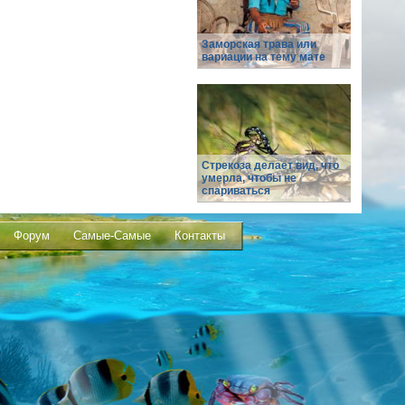
Заморская трава или
вариации на тему мате
Стрекоза делает вид, что
умерла, чтобы не
спариваться
Форум
Самые-Самые
Контакты