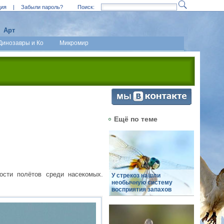
ция
|
Забыли пароль?
Поиск:
Арт
Динозавры и Ко
Микромир
Ещё по теме
ости полётов среди насекомых.
У стрекоз нашли
необычную систему
восприятия запахов