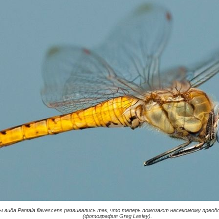
ы вида Pantala flavescens развивались так, что теперь помогают насекомому прео
(фотография Greg Lasley).