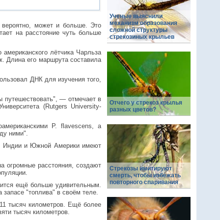
Ученые выяснили
механизм образования
 вероятно, может и больше. Это
сложной структуры
тает на расстояние чуть больше
стрекозиных крыльев
о американского лётчика Чарльза
ж. Длина его маршрута составила
ользовал ДНК для изучения того,
ны путешествовать", — отмечает в
Отчего у стрекоз крылья
иверситета (Rutgers University-
разных цветов?
американскими P. flavescens, а
ду ними".
еи, Индии и Южной Америки имеют
на огромные расстояния, создают
Стрекозы имитируют
опуляции.
смерть, чтобы избежать
повторного спаривания
овится ещё больше удивительным.
запасе "топлива" в своём теле.
 11 тысяч километров. Ещё более
вяти тысяч километров.