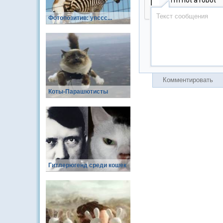
Фотопозитив: упссс...
Комментировать
Коты-Парашютисты
Гитлерюгенд среди кошек