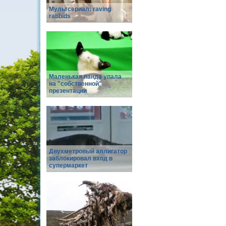
Мультсериал: raving
rabbids
Маленькая панда упала
на "собственной"
презентации
Двухметровый аллигатор
заблокировал вход в
супермаркет