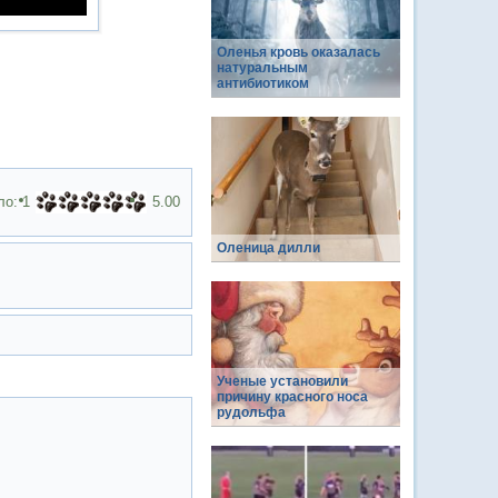
Оленья кровь оказалась
натуральным
антибиотиком
ло:
1
5.00
Оленица дилли
Ученые установили
причину красного носа
рудольфа