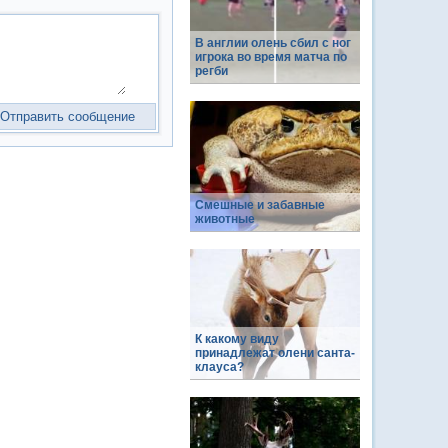
В англии олень сбил с ног
игрока во время матча по
регби
Смешные и забавные
животные
К какому виду
принадлежат олени санта-
клауса?