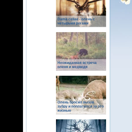
Dama celiae - олень с
четырьмя рогами
Неожиданная встреча
оленя и медведя
Олень бросил вызов
зубру и поплатился за это
жизнью