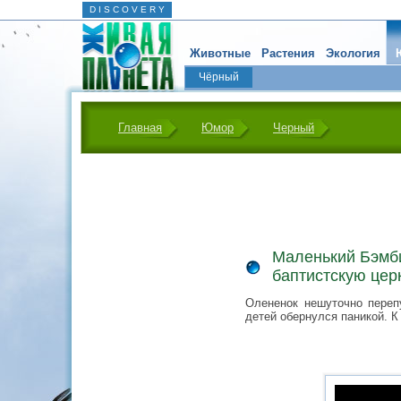
D I S C O V E R Y
Животные
Растения
Экология
Чёрный
Главная
Юмор
Черный
Маленький Бэмб
баптистскую цер
Олененок нешуточно переп
детей обернулся паникой. К 