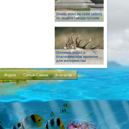
Олень взял на себя заботу
по защите гнезда гусыни
Оленихи знают о
благоприятном времени
для материнства
Форум
Самые-Самые
Контакты