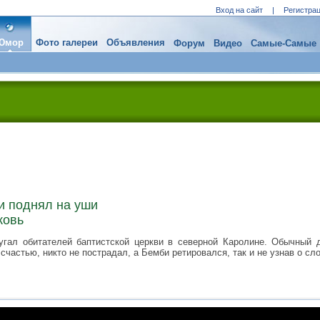
Вход на сайт
|
Регистра
Юмор
Фото галереи
Объявления
Форум
Видео
Самые-Самые
и поднял на уши
ковь
угал обитателей баптистской церкви в северной Каролине. Обычный
счастью, никто не пострадал, а Бемби ретировался, так и не узнав о сло