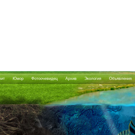
лит
Юмор
Фотоочевидец
Архив
Экология
Объявления