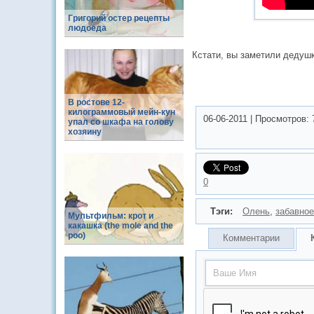
Григорий остер рецепты
людоеда
Кстати, вы заметили дедуш
В ростове 12-
килограммовый мейн-кун
06-06-2011
|
Просмотров:
упал со шкафа на голову
хозяину
0
Тэги:
Олень
,
забавное
Мультфильм: крот и
какашка (the mole and the
poo)
Комментарии