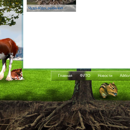
Чудо-Юдо, рыба-кит
Главная
ФИТО
Новости
Айбо