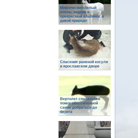
Мифический белый
олень: редкий и
прекрасный альбинос в
дикой природе
Спасение раненой косули
в ярославском дворе
Вертолет спасателей
помог обессиленной
самке добраться до
берега