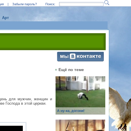
ция
|
Забыли пароль?
Поиск:
Арт
Ещё по теме
 день для мужчин, женщин и
ве Господа в этой церкви.
А ну-ка, догони!