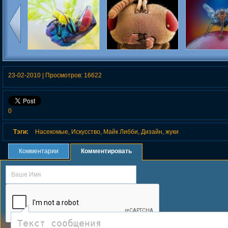
секомые
Фотографии насекомых и
Насекомые под
Макроми
мида
членистоногих крупным
микроскопом
фотографиях
планом
меньш
23-02-2010
|
Просмотров:
16622
0
Тэги:
Насекомые
,
Искусство
,
Майк Либби
,
Дизайн
,
жуки
Комментарии
Комментировать