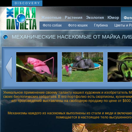
D I S C O V E R Y
Животные
Растения
Экология
Юмор
Фот
Фото собак
Фото кошек
Глубина
Цветы и Р
МЕХАНИЧЕСКИЕ НАСЕКОМЫЕ ОТ МАЙКА ЛИ
Уникальное применение своему таланту нашел художник и изобретатель Ма
своих биологических собратьев. В его портфолио есть скорпионы, кузнечик
его произведений выставлены на свободную продажу по цене от $600 
Механизмы каждого из насекомых выполнены из стали и меди и включают
помещается в настоящее тело высушенного н