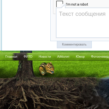
Комментировать
Главная
ФИТО
Новости
Айболит
Юмор
Фотоочевид