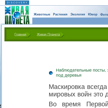
D I S C O V E R Y
Животные
Растения
Экология
Юмор
Фото
Главная
Живая Планета
Наблюдательные посты, 
под деревья
Маскировка всегда
мировых войн это 
Во время Первой