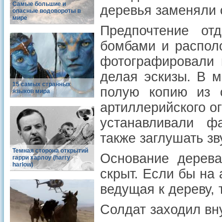
Самые большие и
деревья заменяли
опасные водовороты в
мире
Предпочтение от
бомбами и распол
фотографировали 
делая эскизы. В 
15 самых странных
полую копию из 
языков мира
артиллерийского ог
устанавливали ф
также заглушать зв
Темная сторона открытий
Основание дерева
гарри харлоу (harry
harlow)
скрыт. Если бы на
ведущая к дереву, 
Солдат заходил вн