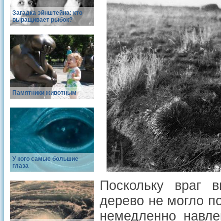
Загадка эйнштейна: кто
выращивает рыбок?
Памятники животным
У кого самые большие
глаза
Поскольку враг 
дерево не могло по
немедленно навле