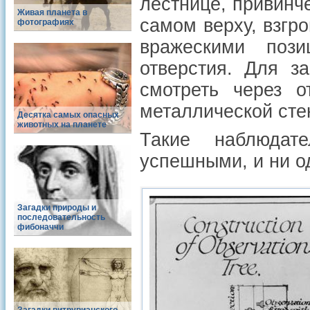
лестнице, привинч
Живая планета в
самом верху, взгр
фотографиях
вражескими пози
отверстия. Для з
смотреть через о
металлической сте
Десятка самых опасных
животных на планете
Такие наблюдат
успешными, и ни о
Загадки природы и
последовательность
фибоначчи