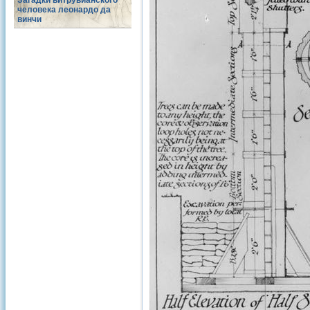
Загадки витрувианского
человека леонардо да
винчи