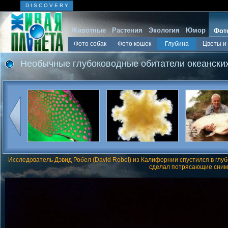
D I S C O V E R Y
Животные
Растения
Экология
Юмор
Фот
Фото собак
Фото кошек
Глубина
Цветы и
Необычные глубоководные обитатели океански
Исследователь Дэвид Робел (David Robel) из Калифорнии спустился в глу
сделал потрясающие снимк