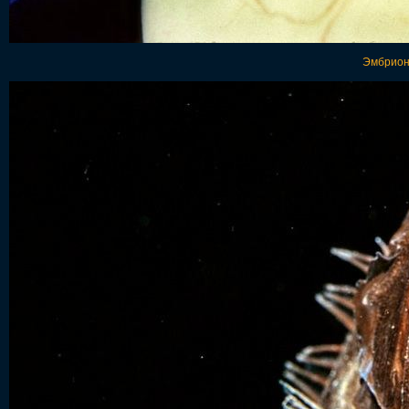
Эмбрион