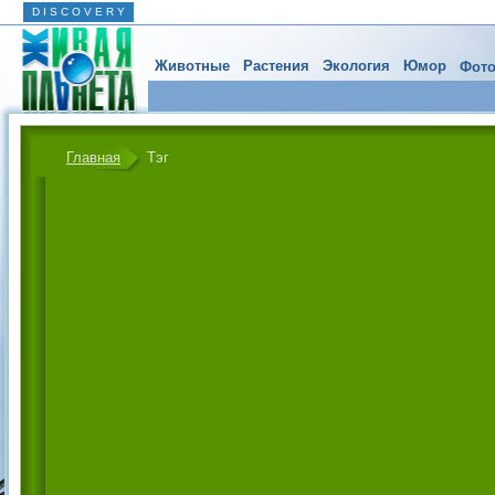
D I S C O V E R Y
Животные
Растения
Экология
Юмор
Фото
Главная
Тэг