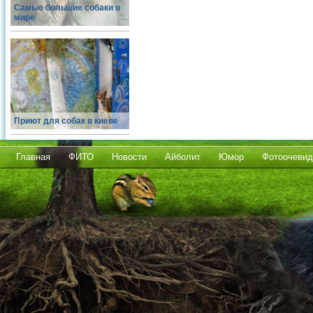
Самые большие собаки в
мире
Приют для собак в киеве
Главная
ФИТО
Новости
Айболит
Юмор
Фотоочевид