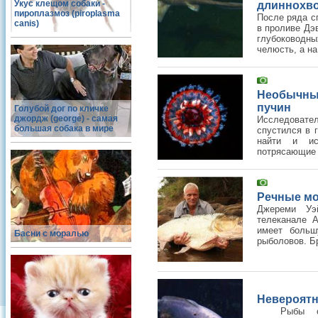
Укус клещом собаки -
длиннохв
пироплазмоз (piroplasma
После ряда с
canis)
в проливе Дэ
глубоководны
челюсть, а на 
Необычны
пучин
Голубой дог по кличке
джордж (george) - самая
Исследовате
большая собака в мире
спустился в 
найти и и
потрясающие 
Речные м
Джереми Уэ
телеканале A
имеет больш
Басни с моралью
рыболовов. Бр
Невероятно
Рыбы с кр