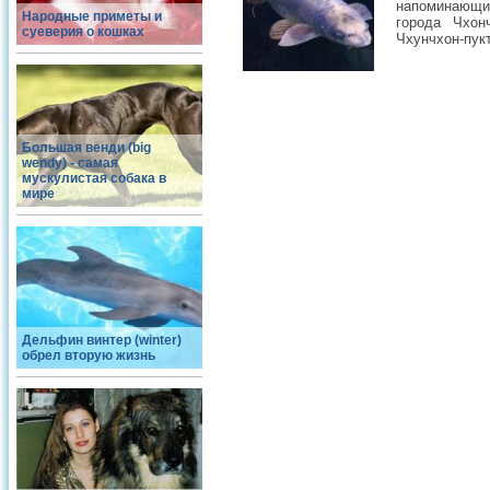
напоминающи
Народные приметы и
города Чхон
суеверия о кошках
Чхунчхон-пук
Большая венди (big
wendy) - самая
мускулистая собака в
мире
Дельфин винтер (winter)
обрел вторую жизнь