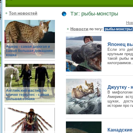
Топ новостей
Тэг: рыбы-монстры
Нов
Новости
по тегу:
рыбы-монстры
Японец в
Ашера - самая дорогая и
Если это дей
самая большая домашняя
крупным пред
кошка
такой рыбы м
килограммов..
Джуутку - 
Английский мастиф по
В мифологии
кличке геркулес - самая
Америки вст
большая собака
щуках, дост
истории про г
Канадски