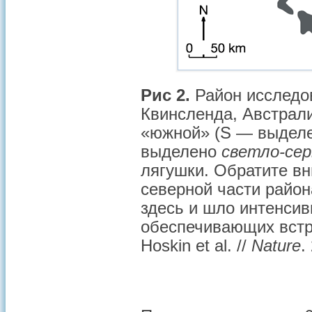
Рис 2.
Район исследов
Квинсленда, Австрал
«южной» (S — выдел
выделено
светло-се
лягушки. Обратите в
северной части райо
здесь и шло интенси
обеспечивающих встре
Hoskin et al. //
Nature
.