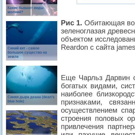
Какие бывают виды
молний?
Рис 1.
Обитающая во 
зеленоглазая древес
объектом исследовани
Reardon с сайта jame
Синий кит - самое
большое существо на
земле
Еще Чарльз Дарвин о
богатых видами, сист
наиболее близкород
Синяя дыра деана (dean’s
признаками, связа
blue hole)
осуществлением спар
строения половых ор
привлечения партне
или пахучие вещест