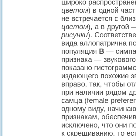
широко распростране
цветом
) в одной час
не встречается с бл
цветом
), а в другой
рисунки
). Соответств
вида аллопатрична по
популяция
B
— симпат
признака — звукового
показано гистограммо
издающего похожие зв
вправо, так, чтобы от
при наличии рядом др
самца (female prefer
одному виду, начинаю
признакам, обеспечи
исключено, что они п
к скрещиванию, то ес