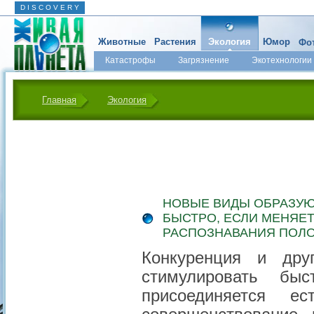
D I S C O V E R Y
Животные
Растения
Экология
Юмор
Фот
Катастрофы
Загрязнение
Экотехнологии
Главная
Экология
НОВЫЕ ВИДЫ ОБРАЗУЮ
БЫСТРО, ЕСЛИ МЕНЯЕ
РАСПОЗНАВАНИЯ ПОЛ
Конкуренция и дру
стимулировать бы
присоединяется е