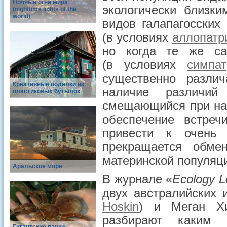
Ночные огни мира
экологически близк
(nighttime lights of the
world)
видов галапагосских
(в условиях
аллопатр
но когда те же с
(в условиях
симпат
существенно различ
Креативные поделки из
наличие различи
пластиковых бутылок
смещающийся при нал
обеспечение встре
привести к очень 
прекращается обме
материнской популяц
Аральское море
В журнале «
Ecology L
двух австралийских 
Hoskin
) и Меган Хи
разбирают каким 