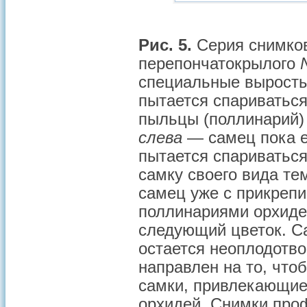
Рис. 5.
Серия снимков
перепончатокрылого
специальные выросты
пытается спариваться
пыльцы (поллинарий) 
слева
— самец пока е
пытается спариваться
самку своего вида те
самец уже с прикреп
поллинариями орхид
следующий цветок. С
остается неоплодотв
направлен на то, чт
самки, привлекающие
орхидей. Снимки проф