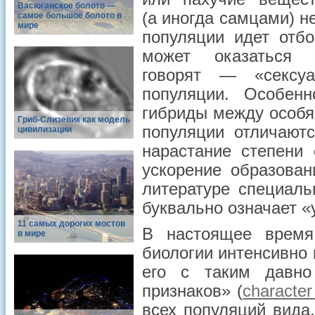
Васюганское болото —
(а иногда самцами) н
самое большое болото в
мире
популяции идет отбо
может оказаться р
говорят — «сексуа
популяции. Особенн
гибриды между особя
Гриб-Слизевик как модель
популяции отличают
цивилизации
нарастание степени 
ускорение образован
литературе специаль
буквально означает «
11 самых дорогих мостов
В настоящее время
в мире
биологии интенсивно 
его с таким давно
признаков» (
character
всех популяций вида,