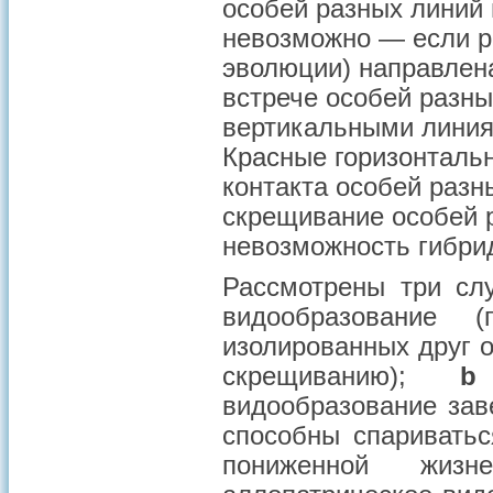
особей разных линий 
невозможно — если ра
эволюции) направлен
встрече особей разны
вертикальными линиям
Красные горизонталь
контакта особей разн
скрещивание особей 
невозможность гибри
Рассмотрены три сл
видообразование 
изолированных друг о
скрещиванию);
b
видообразование зав
способны спариватьс
пониженной жизн