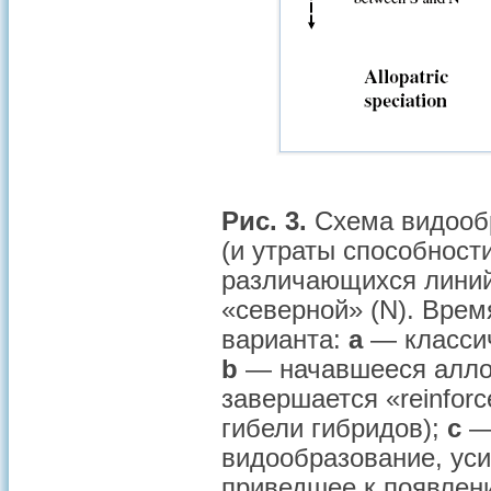
Рис. 3.
Схема видообр
(и утраты способност
различающихся линий
«северной» (N). Врем
варианта:
a
— классич
b
— начавшееся алло
завершается «reinfor
гибели гибридов);
c
— 
видообразование, уси
приведшее к появлен