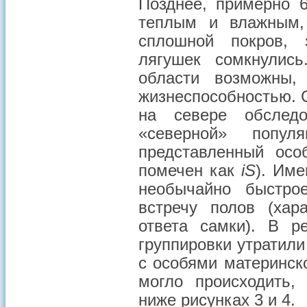
Позднее, примерно 6
теплым и влажным,
сплошной покров, 
лягушек сомкнулис
области возможны,
жизнеспособностью. 
на севере обследо
«северной» попул
представленный осо
помечен как
iS
). Им
необычайно быстро
встречу полов (хар
ответа самки). В р
группировки утратил
с особями материнск
могло происходить,
ниже рисунках 3 и 4.