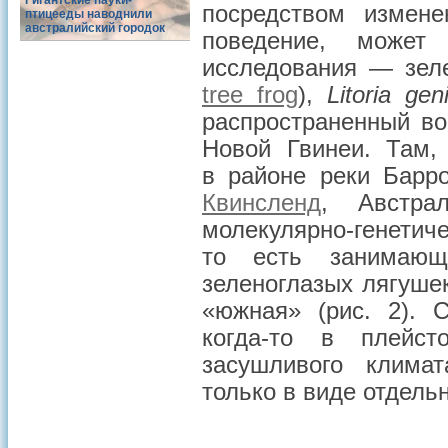
Гигантские пауки-
посредством измене
птицееды наводнили
австралийский городок
поведение, может
исследования — зеле
tree frog
),
Litoria gen
распространенный во
Новой Гвинеи. Там,
в районе реки Барро
Квинсленд
, Австра
молекулярно-генет
то есть занимающ
зеленоглазых лягуше
«южная» (рис. 2). 
когда-то в плейс
засушливого климат
только в виде отдель