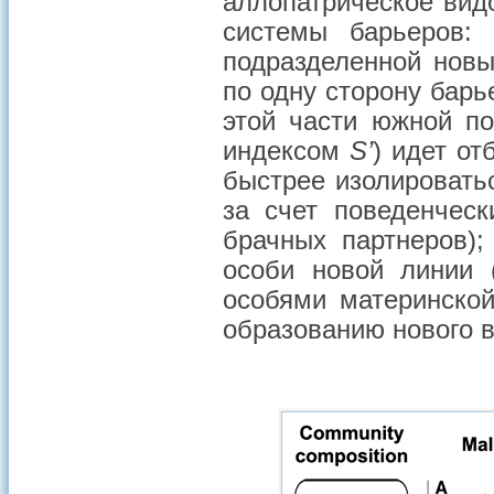
аллопатрическое вид
системы барьеров:
подразделенной новы
по одну сторону барь
этой части южной п
индексом
S’
) идет от
быстрее изолировать
за счет поведенчес
брачных партнеров);
особи новой линии 
особями материнско
образованию нового в