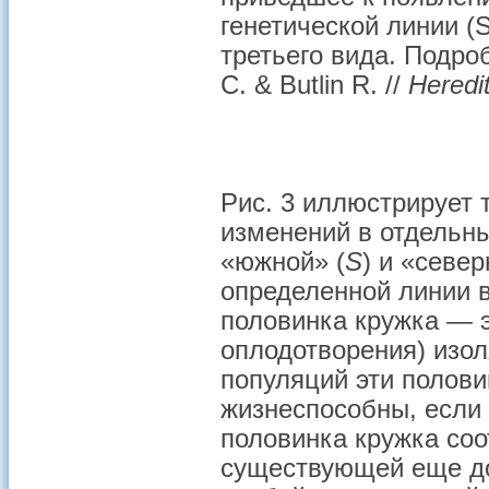
генетической линии (
третьего вида. Подроб
C. & Butlin R. //
Heredi
Рис. 3 иллюстрирует
изменений в отдельны
«южной» (
S
) и «север
определенной линии 
половинка кружка — э
оплодотворения) изо
популяций эти полови
жизнеспособны, если
половинка кружка соот
существующей еще до