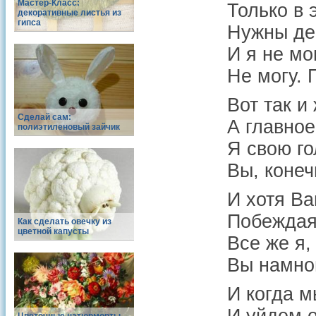
Мастер-Класс:
Только в 
декоративные листья из
гипса
Нужны ден
И я не мо
Не могу. 
Вот так и
Сделай сам:
А главно
полиэтиленовый зайчик
Я свою го
Вы, конеч
И хотя Ва
Побеждая 
Как сделать овечку из
цветной капусты
Все же я,
Вы намног
И когда м