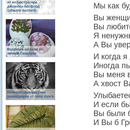
от иллюстратора
Мы как бу
джоанны басфорд
(johanna basford)
Вы женщи
Вы любите
Я ненужн
А Вы увер
Вышивка шёлком по
яичной скорлупе
И когда я
Иногда пь
Вы меня в
А хвост В
Невероятные рисунки
Улыбаете
карандашом от пола лунга
И если бы
Вы были б
И Вы б Гр