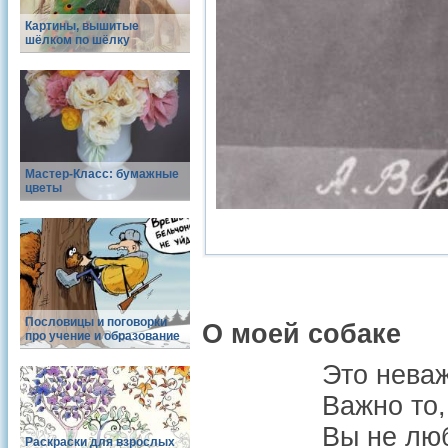
Картины, вышитые
шёлком по шёлку
Мастер-Класс: бумажные
цветы
Пословицы и поговорки
О моей собаке
про учение и образование
Это неваж
Важно то,
Вы не люб
Раскраски для взрослых