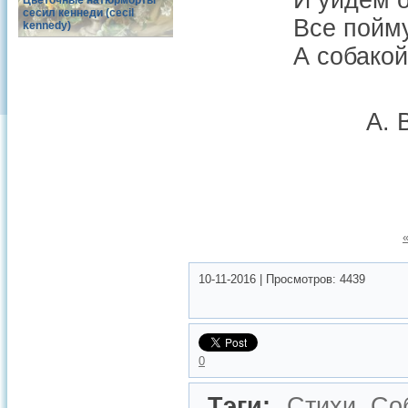
И уйдем о
Цветочные натюрморты
сесил кеннеди (cecil
Все пойму
kennedy)
А собакой
А. 
10-11-2016
|
Просмотров:
4439
0
Тэги:
Стихи
,
Со