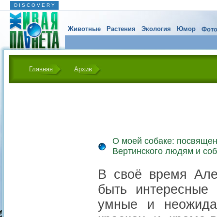
D I S C O V E R Y
Животные
Растения
Экология
Юмор
Фото
Главная
Архив
О моей собаке: посвяще
Вертинского людям и со
В своё время Але
быть интересные
умные и неожида