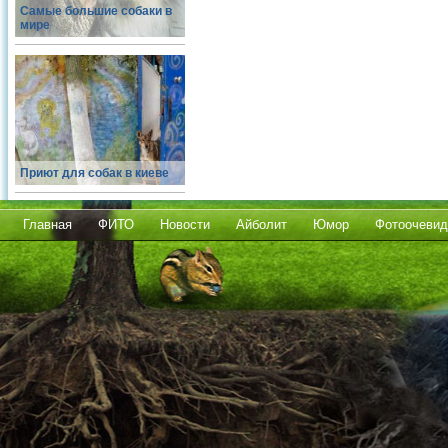
Самые большие собаки в
мире
Приют для собак в киеве
Главная
ФИТО
Новости
Айболит
Юмор
Фотоочевид