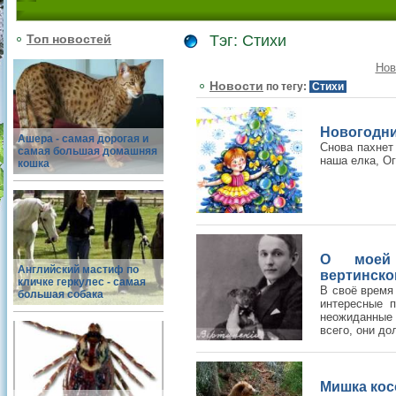
Топ новостей
Тэг: Стихи
Нов
Новости
по тегу:
Стихи
Новогодни
Ашера - самая дорогая и
Снова пахнет
самая большая домашняя
наша елка, Ог
кошка
О моей 
Английский мастиф по
вертинско
кличке геркулес - самая
В своё время
большая собака
интересные 
неожиданные 
всего, они до
Мишка кос