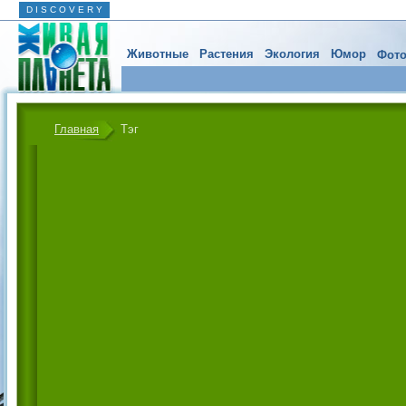
D I S C O V E R Y
Животные
Растения
Экология
Юмор
Фото
Главная
Тэг