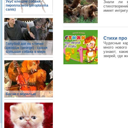
Укус клещом собаки -
Знали ли в
пироплазмоз (piroplasma
стихотворени
canis)
имеет интриг
Стихи про
Чудесные кар
Голубой дог по кличке
много нового
джордж (george) - самая
узнают, как
большая собака в мире
зверей, где жи
Басни с моралью