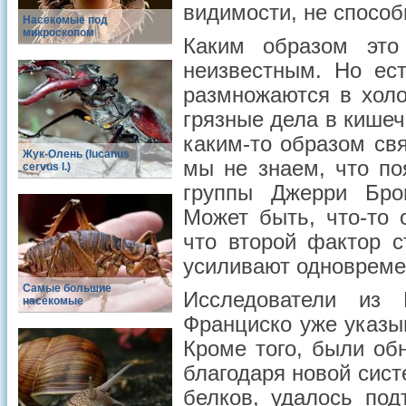
видимости, не способ
Насекомые под
микроскопом
Каким образом это 
неизвестным. Но ест
размножаются в холо
грязные дела в кишеч
каким-то образом свя
Жук-Олень (lucanus
мы не знаем, что по
cervus l.)
группы Джерри Бро
Может быть, что-то 
что второй фактор с
усиливают одновремен
Самые большие
Исследователи из 
насекомые
Франциско уже указы
Кроме того, были об
благодаря новой сис
белков, удалось под