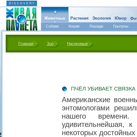
D I S C O V E R Y
Животные
Растения
Экология
Юмор
Фот
Собаки
Кошки
Лошади
Грызуны
Микромир
Главная
Зоо
Насекомые
ПЧЁЛ УБИВАЕТ СВЯЗКА
Американские военн
энтомологами решил
нашего времени.
удивительнейшая, к
некоторых достойных