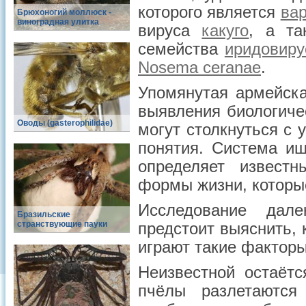
которого является
ва
Брюхоногий моллюск -
виноградная улитка
вируса
какуго
, а та
семейства
иридовиру
Nosema ceranae
.
Упомянутая армейска
выявления биологиче
Оводы (gasterophilidae)
могут столкнуться с 
понятия. Система ищ
определяет извест
формы жизни, которые
Исследование дал
Бразильские
странствующие пауки
предстоит выяснить, 
играют такие факторы,
Неизвестной остаёт
пчёлы разлетаются