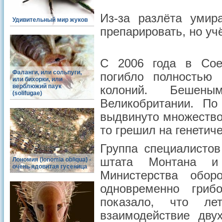
Из-за разлёта уми
Удивительный мир жуков
препарировать, но учё
С 2006 года в Сое
Фаланги, или сольпуги,
погибло полностью
или бихорки, или
верблюжий паук
колоний. Беше
(solifugae)
Великобритании. По
выдвинуто множество 
то грешил на генетич
Группа специалистов
штата Монтана и 
Лономия (lonomia obliqua) -
очень ядовитая гусеница
Министерства обо
одновременно гриб
показало, что ле
взаимодействие дву