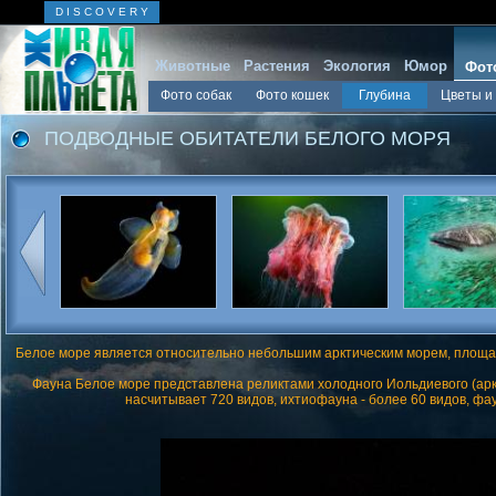
D I S C O V E R Y
Животные
Растения
Экология
Юмор
Фот
Фото собак
Фото кошек
Глубина
Цветы и
ПОДВОДНЫЕ ОБИТАТЕЛИ БЕЛОГО МОРЯ
Белое море является относительно небольшим арктическим морем, площа
Фауна Белое море представлена реликтами холодного Иольдиевого (ар
насчитывает 720 видов, ихтиофауна - более 60 видов, фа