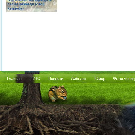
Цветочные натюрморты
сесил кеннеди (cecil
kennedy)
Главная
ФИТО
Новости
Айболит
Юмор
Фотоочевид