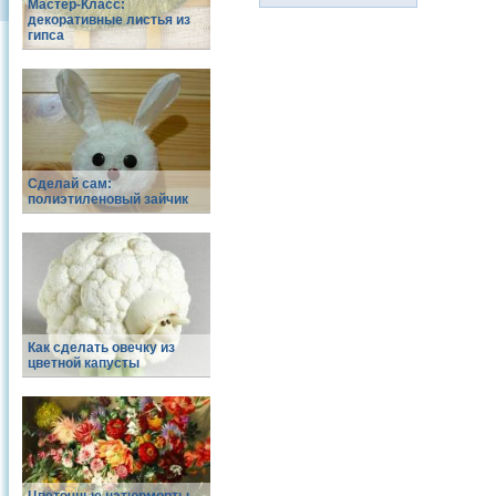
Мастер-Класс:
декоративные листья из
гипса
Сделай сам:
полиэтиленовый зайчик
Как сделать овечку из
цветной капусты