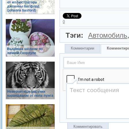
от иллюстратора
джоанны басфорд
(johanna basford)
0
Тэги:
Автомобиль
Комментарии
Комментир
Вышивка шёлком по
яичной скорлупе
Невероятные рисунки
карандашом от пола лунга
Комментировать