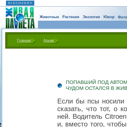
D I S C O V E R Y
Животные
Растения
Экология
Юмор
Фото
Главная
Архив
ПОПАВШИЙ ПОД АВТОМ
ЧУДОМ ОСТАЛСЯ В ЖИ
Если бы псы носили
сказать, что тот, о 
ней. Водитель Citroe
и, вместо того, чтоб