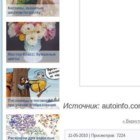
Картины, вышитые
шёлком по шёлку
Мастер-Класс: бумажные
цветы
Пословицы и поговорки
Источник:
autoinfo.c
про учение и образование
« Вернут
11-05-2010
|
Просмотров:
7224
Раскраски для взрослых