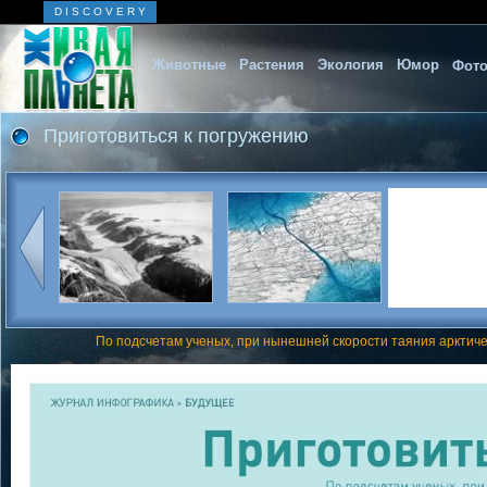
D I S C O V E R Y
Животные
Растения
Экология
Юмор
Фото
Приготовиться к погружению
По подсчетам ученых, при нынешней скорости таяния арктиче