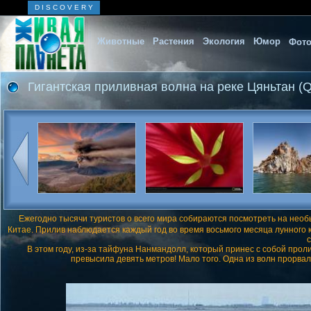
D I S C O V E R Y
Животные
Растения
Экология
Юмор
Фото
Гигантская приливная волна на реке Цяньтан (Q
Ежегодно тысячи туристов о всего мира собираются посмотреть на необы
Китае. Прилив наблюдается каждый год во время восьмого месяца лунного к
с
В этом году, из-за тайфуна Нанмандолл, который принес с собой прол
превысила девять метров! Мало того. Одна из волн прорвала