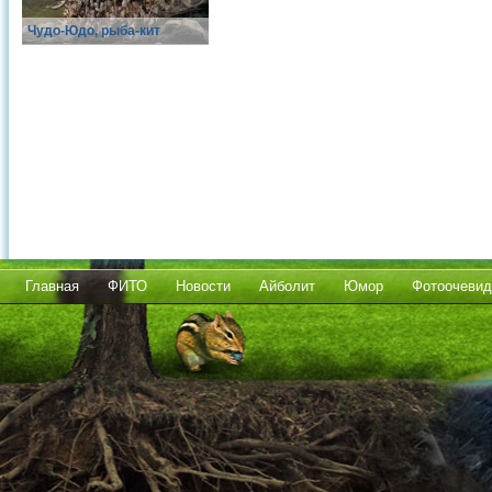
Чудо-Юдо, рыба-кит
Главная
ФИТО
Новости
Айболит
Юмор
Фотоочевид