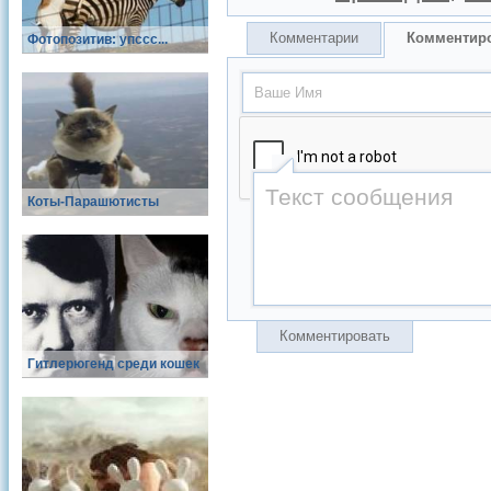
Комментарии
Комментир
Фотопозитив: упссс...
Коты-Парашютисты
Комментировать
Гитлерюгенд среди кошек