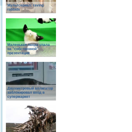
Мультсериал: raving
rabbids
Маленькая панда упала
на "собственной"
презентации
Двухметровый аллигатор
заблокировал вход в
супермаркет