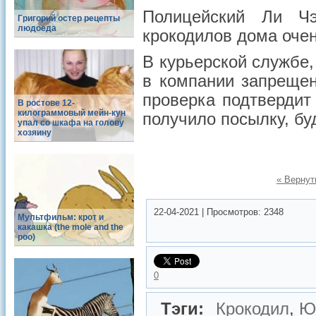
Полицейский Ли Чэ
Григорий остер рецепты
людоеда
крокодилов дома очен
В курьерской службе,
в компании запрещен
проверка подтвердит 
В ростове 12-
килограммовый мейн-кун
получило посылку, бу
упал со шкафа на голову
хозяину
« Вернут
22-04-2021
|
Просмотров:
2348
Мультфильм: крот и
какашка (the mole and the
poo)
0
Тэги:
Крокодил
,
Ю