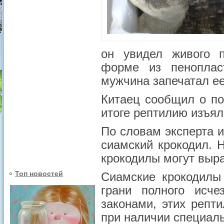
он увидел живого п
форме из пенопласт
мужчина запечатал ее
Китаец сообщил о п
итоге рептилию изъял
По словам эксперта и
сиамский крокодил. 
крокодилы могут выра
Топ новостей
Сиамские крокодилы
грани полного исче
законами, этих репт
при наличии специал