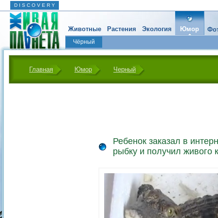
D I S C O V E R Y
Животные
Растения
Экология
Юмор
Фот
Чёрный
Главная
Юмор
Черный
Ребенок заказал в интер
рыбку и получил живого 