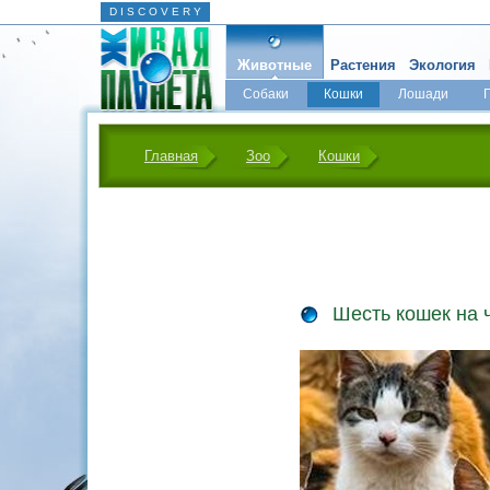
D I S C O V E R Y
Животные
Растения
Экология
Собаки
Кошки
Лошади
Главная
Зоо
Кошки
Шесть кошек на 