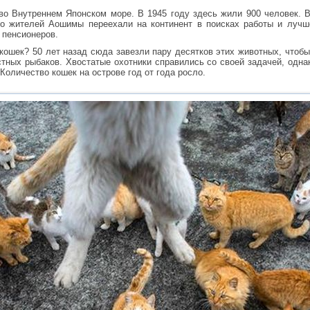
о Внутреннем Японском море. В 1945 году здесь жили 900 человек. В
о жителей Аошимы переехали на континент в поисках работы и лучш
 пенсионеров.
кошек? 50 лет назад сюда завезли пару десятков этих животных, чтоб
стных рыбаков. Хвостатые охотники справились со своей задачей, одна
оличество кошек на острове год от года росло.