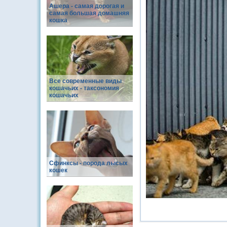
Ашера - самая дорогая и
самая большая домашняя
кошка
Все современные виды
кошачьих - таксономия
кошачьих
Сфинксы - порода лысых
кошек