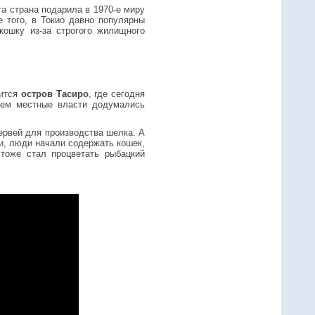
та страна подарила в 1970-е миру
е того, в Токио давно популярны
кошку из-за строгого жилищного
дится
остров Тасиро
, где сегодня
чем местные власти додумались
ервей для производства шелка. А
и, люди начали содержать кошек,
 тоже стал процветать рыбацкий