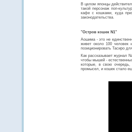
В целом японцы действитель
такой персонаж поп-культу
кафе с кошками, куда при
законодательства.
"Остров кошек N1"
Аошима - это не единствен
живет около 100 человек 
позиционировать Тасиро для
Как рассказывает журнал Na
чтобы мышей - естественны
которые, в свою очередь,
промысел, и кошек стало е