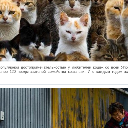
опулярной достопримечательностью у любителей кошек со всей Япо
олее 120 представителей семейства кошачьих. И с каждым годом жи