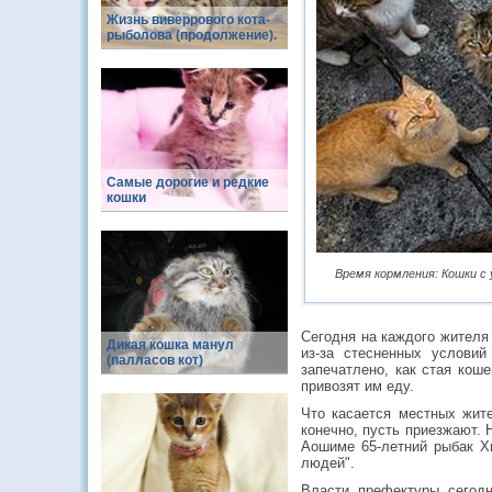
Жизнь виверрового кота-
рыболова (продолжение).
Самые дорогие и редкие
кошки
Время кормления: Кошки 
Сегодня на каждого жителя
Дикая кошка манул
из-за стесненных услови
(палласов кот)
запечатлено, как стая кош
привозят им еду.
Что касается местных жит
конечно, пусть приезжают. 
Аошиме 65-летний рыбак Х
людей".
Власти префектуры сегодн