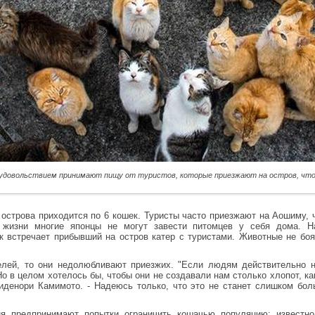
с удовольствием принимают пищу от туристов, которые приезжают на остров, ч
 острова приходится по 6 кошек. Туристы часто приезжают на Аошиму,
й жизни многие японцы не могут завести питомцев у себя дома. 
ек встречает прибывший на остров катер с туристами. Животные не боя
елей, то они недолюбливают приезжих. "Если людям действительно н
Но в целом хотелось бы, чтобы они не создавали нам столько хлопот, к
иденори Камимото. - Надеюсь только, что это не станет слишком бо
я предпринимают попытки ограничить кошачью популяцию: известно