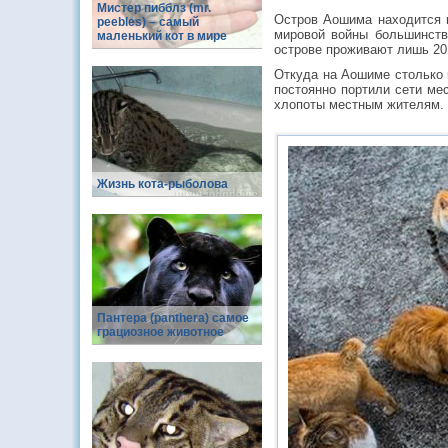
Мистер пибблз (mr.
Остров Аошима находится в
peebles) – самый
мировой войны большинств
маленький кот в мире
острове проживают лишь 20
Откуда на Аошиме столько 
постоянно портили сети ме
хлопоты местным жителям. К
Жизнь кота-рыболова
Пантера (panthera) самое
грациозное животное