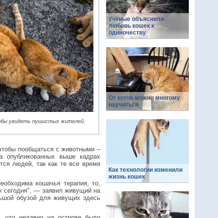
Ученые объяснили
любовь кошек к
одиночеству
От котов можно многому
научиться
тобы увидеть пушистых жителей.
 чтобы пообщаться с животными –
На опубликованных выше кадрах
тся людей, так как те все время
Как технологии изменили
жизнь кошек
еобходима кошачья терапия, то,
ак сегодня", — заявил живущий на
льшой обузой для живущих здесь
, что недавно на острове было