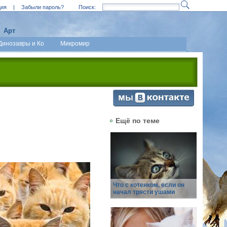
ция
|
Забыли пароль?
Поиск:
Арт
Динозавры и Ко
Микромир
Ещё по теме
Что с котенком, если он
начал трясти ушами