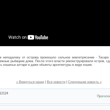
е неподалеку от острова произошло сильное землетрясение - Тасиро
ежные рыбацкие дома. После этого власти реконструировали остров, сд
ть кошачьи алтари и даже объекты архитектуры в виде кошек.
« Вернуться назад
|
Все новости
|
Следующая новость »
12124
Проголо