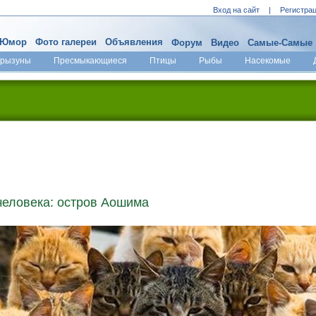
Вход на сайт
|
Регистра
Юмор
Фото галереи
Объявления
Форум
Видео
Самые-Самые
Грызуны
Пресмыкающиеся
Птицы
Рыбы
Насекомые
человека: остров Аошима