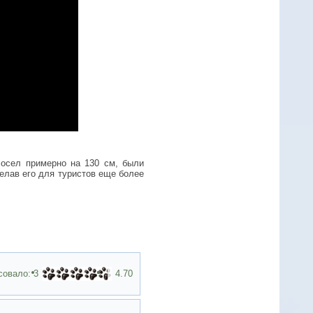
 осел примерно на 130 см, были
елав его для туристов еще более
совало:
3
4.70