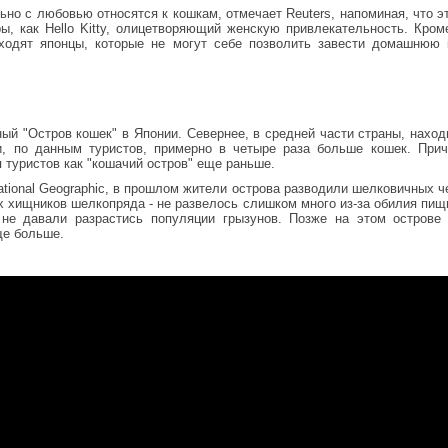
но с любовью относятся к кошкам, отмечает Reuters, напоминая, что э
ры, как Hello Kitty, олицетворяющий женскую привлекательность. Кром
ходят японцы, которые не могут себе позволить завести домашнюю 
ный "Остров кошек" в Японии. Севернее, в средней части страны, нахо
и, по данным туристов, примерно в четыре раза больше кошек. При
 туристов как "кошачий остров" еще раньше.
tional Geographic, в прошлом жители острова разводили шелковичных ч
х хищников шелкопряда - не развелось слишком много из-за обилия пищ
 не давали разрастись популяции грызунов. Позже на этом острове
ще больше.