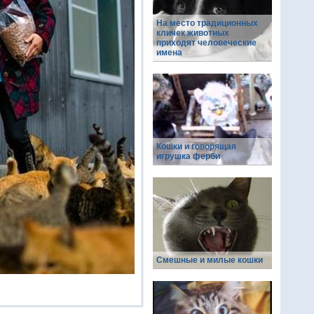
На место традиционных
кличек животных
приходят человеческие
имена
Кошки и говорящая
игрушка ферби
Смешные и милые кошки