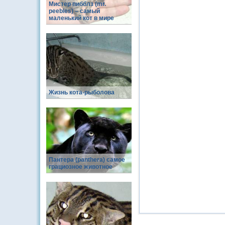
Мистер пибблз (mr.
peebles) – самый
маленький кот в мире
Жизнь кота-рыболова
Пантера (panthera) самое
грациозное животное