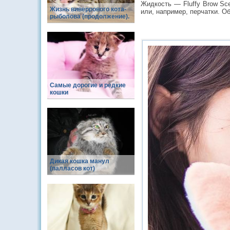
Жидкость — Fluffy Brow Sc
Жизнь виверрового кота-
или, например, перчатки. О
рыболова (продолжение).
Самые дорогие и редкие
кошки
Дикая кошка манул
(палласов кот)