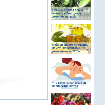
Пряный аромат перца
появился благодаря
летучим мышам
Найден способ улучшить
память пациентов с
деменцией на 226%
Что такое запах и как он
распространяется