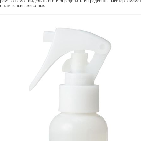
время он смог выделить его и определить ингредиенты: мистер Ямамо
я там головы животных.