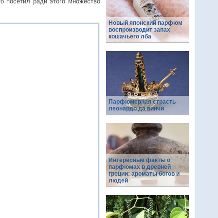
то посетил ради этого множество
Новый японский парфюм
воспроизводит запах
кошачьего лба
Парфюмерная страсть
леонардо да винчи
Интересные факты о
парфюмах в древней
греции: ароматы богов и
людей