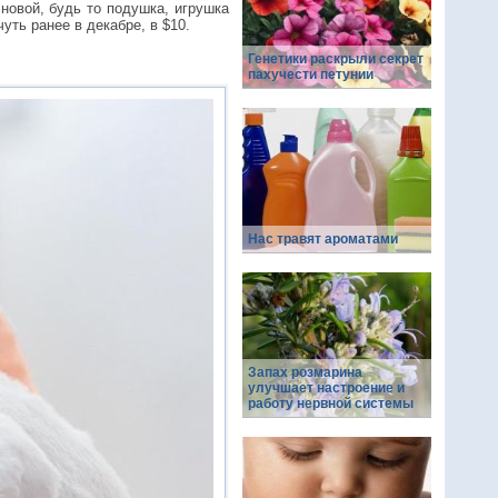
новой, будь то подушка, игрушка
уть ранее в декабре, в $10.
Генетики раскрыли секрет
пахучести петунии
Нас травят ароматами
Запах розмарина
улучшает настроение и
работу нервной системы