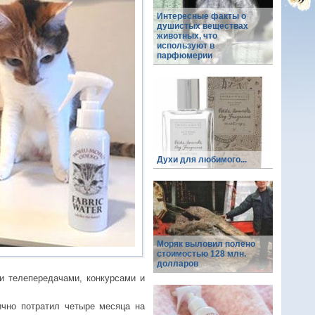
Интересные факты о
душистых веществах
животных, что
используют в
парфюмерии
Духи для любимого...
Моряк выловил полено
стоимостью 128 млн.
долларов
и телепередачами, конкурсами и
ично потратил четыре месяца на