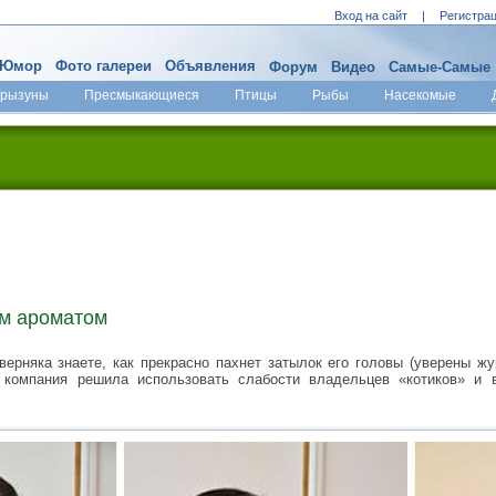
Вход на сайт
|
Регистра
Юмор
Фото галереи
Объявления
Форум
Видео
Самые-Самые
Грызуны
Пресмыкающиеся
Птицы
Рыбы
Насекомые
им ароматом
аверняка знаете, как прекрасно пахнет затылок его головы (уверены ж
я компания решила использовать слабости владельцев «котиков» и 