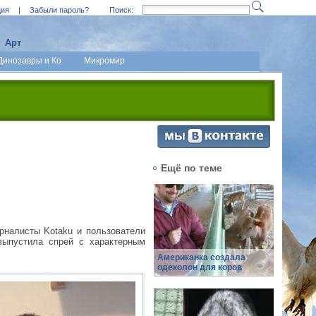
ция
|
Забыли пароль?
Поиск:
Арт
Динозавры и Ко
Микромир
Ещё по теме
урналисты Kotaku и пользователи
выпустила спрей с характерным
Американка создала
одеколон для коров