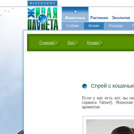
D I S C O V E R Y
Животные
Растения
Экология
Собаки
Кошки
Лошади
Главная
Зоо
Кошки
Спрей с кошачь
Если у вас есть кот, вы н
сервиса Yahoo!). Японска
ароматом.