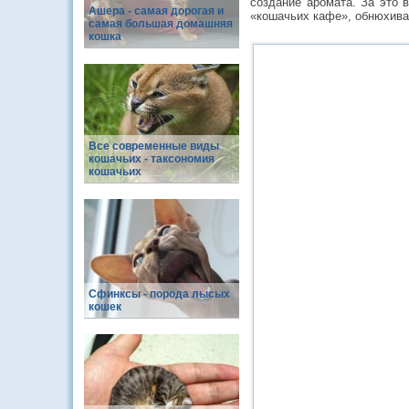
создание аромата. За это 
Ашера - самая дорогая и
«кошачьих кафе», обнюхива
самая большая домашняя
кошка
Все современные виды
кошачьих - таксономия
кошачьих
Сфинксы - порода лысых
кошек