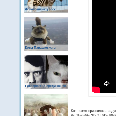
Фотопозитив: упссс...
Коты-Парашютисты
Гитлерюгенд среди кошек
Как позже призналась ведущ
испугалась, что у него, во