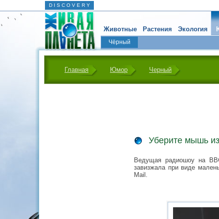
D I S C O V E R Y
Животные
Растения
Экология
Чёрный
Главная
Юмор
Черный
Уберите мышь из
Ведущая радиошоу на BBC
завизжала при виде мален
Mail.