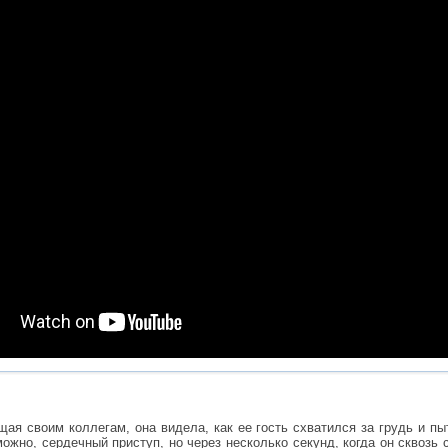
ая своим коллегам, она видела, как ее гость схватился за грудь и пыт
зможно, сердечный приступ, но через несколько секунд, когда он сквозь