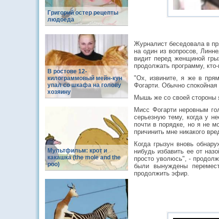
Григорий остер рецепты
людоеда
Журналист беседовала в пр
на один из вопросов, Линне
видит перед женщиной грыз
продолжать программу, кто-
В ростове 12-
"Ох, извините, я же в пря
килограммовый мейн-кун
упал со шкафа на голову
Фогарти. Обычно спокойная
хозяину
Мышь же со своей стороны я
Мисс Фогарти неровным гол
серьезную тему, когда у н
почти в порядке, но я не м
причинить мне никакого вре
Когда грызун вновь обнару
Мультфильм: крот и
нибудь избавить ее от назо
какашка (the mole and the
просто уволюсь", - продол
poo)
были вынуждены перемест
продолжить эфир.