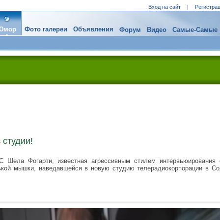
Вход на сайт
|
Регистра
Юмор
Фото галереи
Объявления
Форум
Видео
Самые-Самые
 студии!
 Шела Фогарти, известная агрессивным стилем интервьюирования с
ькой мышки, наведавшейся в новую студию телерадиокорпорации в Со