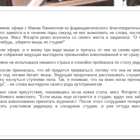
ямом эфире с Маком Линнеллом из фармацевтического благотворительног
лл замялся и в течение пары секунд не мог вымолвить ни слова, после
уна. Мисс Фогарти резко вскочила со своего места и закричала: "О 
нибудь, уберите мышь из студии!"
мом эфире, и я визжу при виде мыши и прячусь от нее за своим крес
 и собранная ведущая выглядела чрезвычайно взволнованной и не сразу
вно не испытывала никакого страха и спокойно пробежала по столу ряд
осом призналась, что ей придется прерваться, потому что она не мо
ее под ногами бегает мышь. Ведущая продолжала рассказывать слушат
огу коснуться ступнями пола. Так, я понимаю, что на моих ногах проч
да", - ее слова выглядели своего рода аутотренингом.
жил свое присутствие, показавшись из-за ножки стола, мисс Фогарти с
йливого животного. "Если мышь еще останется в студии, вдруг она заб
жала взволнованно причитать журналист. После этого сотрудники теле
ить участников радиошоу в соседнюю студию, и уже оттуда мисс