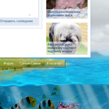
Маленького поросёнка
усыновила такса
Австралийскому
поросенку сделают
подтяжку морды
Форум
Самые-Самые
Контакты