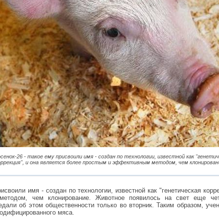
сенок-26 - такое ему присвоили имя - создан по технологии, известной как "генети
оррекция", и она является более простым и эффективным методом, чем клонирован
рисвоили имя - создан по технологии, известной как "генетическая корр
етодом, чем клонирование. Животное появилось на свет еще чет
едали об этом общественности только во вторник. Таким образом, уч
модифицированного мяса.