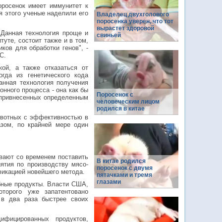
оросенок имеет иммунитет к
я этого ученые наделили его
Владелец двухголового
поросенка уверен, что тот
вырастет здоровой
 Данная технология проще и
свиньей
уте, состоит также и в том,
ков для обработки генов", -
C.
ой, а также отказаться от
гда из генетического кода
анная технология получения
онного процесса - она как бы
Поросенок с
е привнесенных определенным
человеческим лицом
родился в китае
ивотных с эффективностью в
зом, по крайней мере один
ывают со временем поставить
В китае родился
иятия по производству мясо-
поросенок с двумя
фикацией новейшего метода.
пятачками и тремя
глазами
бные продукты. Власти США,
оторого уже запатентовано
 в два раза быстрее своих
ифицированных продуктов,