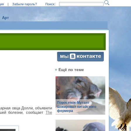
ция
|
Забыли пароль?
Поиск:
Арт
Ещё по теме
Поросенок-Мутант
шокировал китайского
дарная овца Долли, объявили
фермера
йшей болезни, сообщает
The