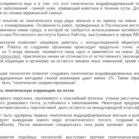
ксперимента еще и в том, что этот генетически модифицированный п
х заболеваний - свиной чуме, убивающей животное в течение суток. Дл
и из генома африканской свиньи.
 изъятие из генетического кода ряда звеньев и их замену на новые.
с клонированием. Особенность работ, проведенных в Рослинском инстит
именена новая среда, в которой не требуется использование антибиоти
сора Рослинского института Брюса Уайтлоу, выступившего в эфире BB
нология позволяет напрямую работать с оплодотворенной яйцеклетк
ия. Работа по созданию организма происходит предельно точно, ко
т из 3 млрд звеньев, изымается лишь одно и заменяется на новое. Д
Independent
, практически ничем не отличается от естественного эволюци
ой коррекции в организме не остается никаких иных изменений, кром
йшая технология позволит создавать генетически модифицированных ж
радиционные методики генной инженерии дают менее 1%. Таким обра
 быть "генетически скорректированным".
ь генетическую коррекцию на поток
ервого поросенка, неуязвимого к опаснейшей болезни, ученые рассчит
ого домашнего скота, устойчивого к заболеваниям. Некоторые предпр
интересовались перспективой, дело остается за международной класси
ут быть одобрены первые генетически модицифированные мясные и ры
ируют выведение нового вида атлантического лосося, создание к
aBounty. После вживления специального гена рыба начинает расти
вития подобных технологий выступают критики генетически-мод