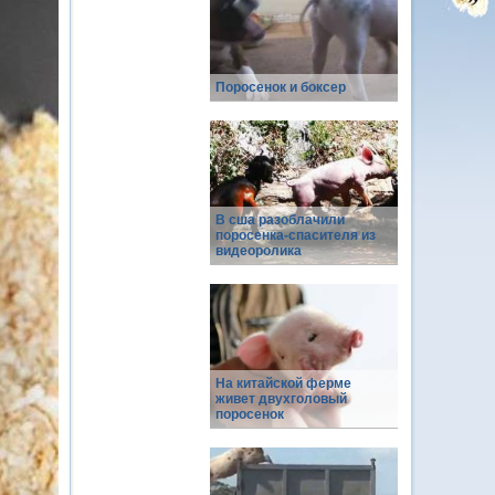
Поросенок и боксер
В сша разоблачили
поросенка-спасителя из
видеоролика
На китайской ферме
живет двухголовый
поросенок