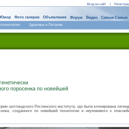
Вход на сайт
|
Регистра
Юмор
Фото галереи
Объявления
Форум
Видео
Самые-Самые
отехнологии
Здоровье и Питание
генетически
ого поросенка по новейшей
ории шотландского Рослинского института, где была клонирована леген
сенка, созданного по новейшей технологии и неуязвимого к опасне