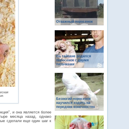
Отважный поросенок
На тайване родился
поросенок с двумя
пятачками
ческая
ие.
Безногий поросенок
научился ходить на
передних конечностях
екция", и она является более
ыре месяца назад, однако
еные сделали еще один шаг к