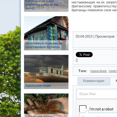
Ночные огни мира
настаивающие на их запрет
(nighttime lights of the
британскому правительству
world)
британцы поменяли свое не
03-04-2013
|
Просмотров:
Креативные поделки из
пластиковых бутылок
0
Тэги:
поросёнок
,
гене
Комментарии
Аральское море