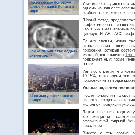
Васюганское болото —
Уникальность успешного э
самое большое болото в
одному из наиболее опасны
мире
особым геном, который взял
"Новый метод предполагает
эффективнее по сравнению 
что в них была впервые пр
цитирует ИТАР-ТАСС профес
По его словам, новая тех
использования клонирован
поросенка, который состои
Гриб-Слизевик как модель
мутаций, как отмечает
The 
цивилизации
подражает ему: после генн
геном.
Уайтлоу отметил, что нове
10-15%, в то время как т
поросенок из выводка может
Ученые надеются поставит
После появления на свет п
11 самых дорогих мостов
на поток создание остальн
в мире
молочной продукции уже за
Летом нынешнего года мог
как ожидается, санкцион
американской фирмой Aqu
сородичей.
Вместе с тем против раз