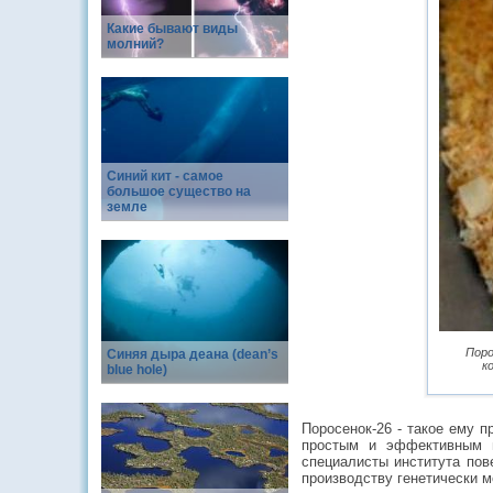
Какие бывают виды
молний?
Синий кит - самое
большое существо на
земле
Поро
Синяя дыра деана (dean’s
к
blue hole)
Поросенок-26 - такое ему п
простым и эффективным м
специалисты института пов
производству генетически 