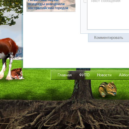
Гигантские пауки-
птицееды наводнили
австралийский городок
Комментировать
Главная
ФИТО
Новости
Айбо