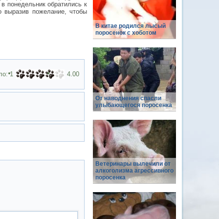
 в понедельник обратились к
о выразив пожелание, чтобы
В китае родился лысый
поросенок с хоботом
ло:
1
4.00
От наводнения спасли
улыбающегося поросенка
Ветеринары вылечили от
алкоголизма агрессивного
поросенка