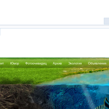
лит
Юмор
Фотоочевидец
Архив
Экология
Объявления