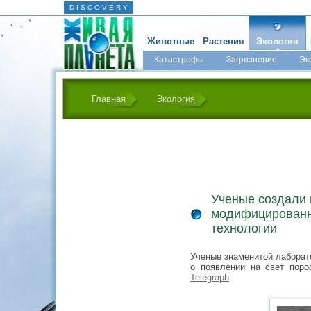
D I S C O V E R Y
Животные
Растения
Экология
Катастрофы
Загрязнение
Эк
Главная
Экология
Ученые создали 
модифицированн
технологии
Ученые знаменитой лаборат
о появлении на свет поро
Telegraph
.