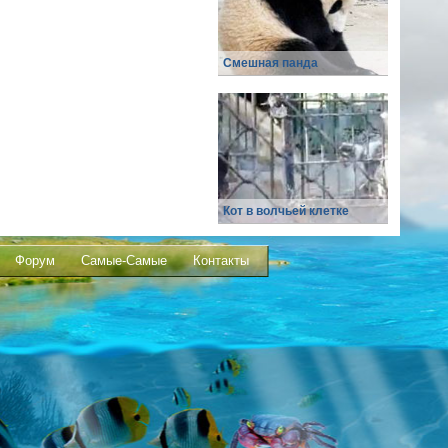
Смешная панда
Кот в волчьей клетке
Форум
Самые-Самые
Контакты