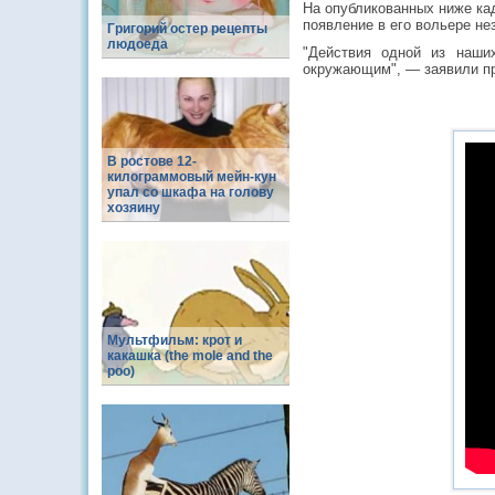
На опубликованных ниже кад
появление в его вольере не
Григорий остер рецепты
людоеда
"Действия одной из наши
окружающим", — заявили пр
В ростове 12-
килограммовый мейн-кун
упал со шкафа на голову
хозяину
Мультфильм: крот и
какашка (the mole and the
poo)