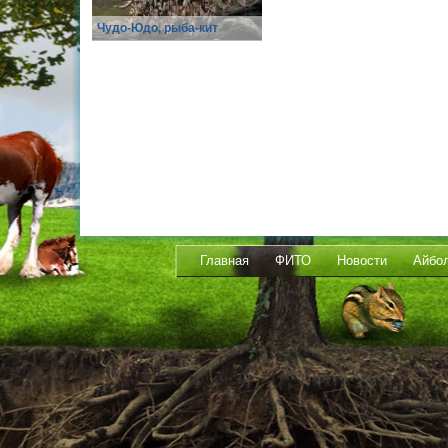
Чудо-Юдо, рыба-кит
Главная
ФИТО
Новости
Айбо