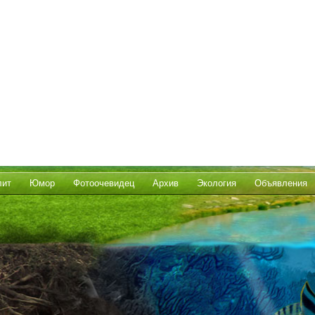
лит
Юмор
Фотоочевидец
Архив
Экология
Объявления