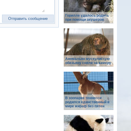
Горилле удалось родить
при помощи акушеров
Аномально мускулистую
обезьяну сняли на камеру
В зоопарке теннесси
родился единственный в
мире жираф без пятен