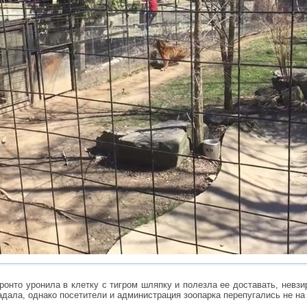
онто уронила в клетку с тигром шляпку и полезла ее доставать, невзи
дала, однако посетители и администрация зоопарка перепугались не на 