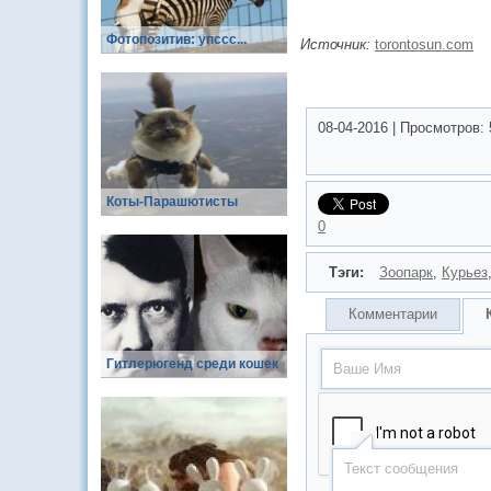
Фотопозитив: упссс...
Источник:
torontosun.com
08-04-2016
|
Просмотров:
Коты-Парашютисты
0
Тэги:
Зоопарк
,
Курьез
Комментарии
Гитлерюгенд среди кошек