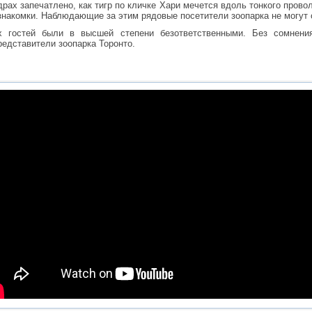
рах запечатлено, как тигр по кличке Хари мечется вдоль тонкого провол
знакомки. Наблюдающие за этим рядовые посетители зоопарка не могут 
х гостей были в высшей степени безответственными. Без сомнени
едставители зоопарка Торонто.