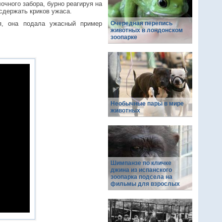
очного забора, бурно реагируя на
сдержать криков ужаса.
я, она подала ужасный пример
Очередная перепись
животных в лондонском
зоопарке
Необычные пары в мире
животных
Шимпанзе по кличке
джина из испанского
зоопарка подсела на
фильмы для взрослых