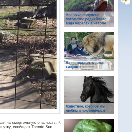
Впервые получено
потомство редчайшего
вида черепах в неволе
На волоске от клыков
хищника
Животное, которое мы
любим и поклоняемся
рая на смертельную опасность. К
шутку, сообщает Toronto Sun.