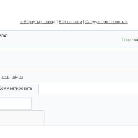
« Вернуться назад
|
Все новости
|
Следующая новость »
5041
Проголо
,
тигр
,
видео
Комментировать