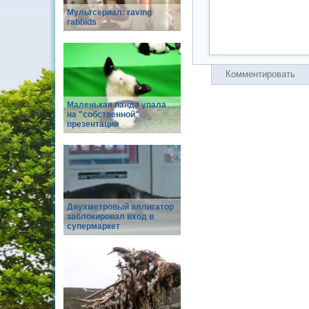
Мультсериал: raving
rabbids
Комментировать
Маленькая панда упала
на "собственной"
презентации
Двухметровый аллигатор
заблокировал вход в
супермаркет