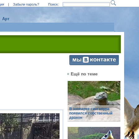
ция
|
Забыли пароль?
Поиск:
Арт
Ещё по теме
В зоопарке сингапура
появился собственный
дракон