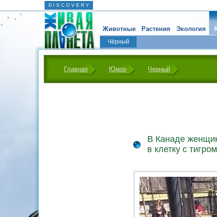
D I S C O V E R Y
Животные
Растения
Экология
Чёрный
Главная
Юмор
Черный
В Канаде женщин
в клетку с тигром