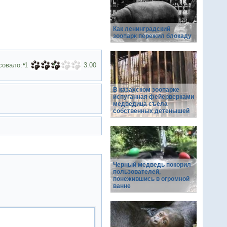
Как ленинградский
зоопарк пережил блокаду
совало:
1
3.00
В казахском зоопарке
испуганная фейерверками
медведица съела
собственных детенышей
Черный медведь покорил
пользователей,
понежившись в огромной
ванне