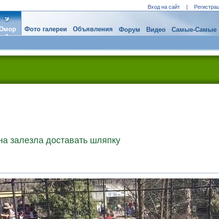
Вход на сайт
|
Регистра
Юмор
Фото галереи
Объявления
Форум
Видео
Самые-Самые
а залезла доставать шляпку