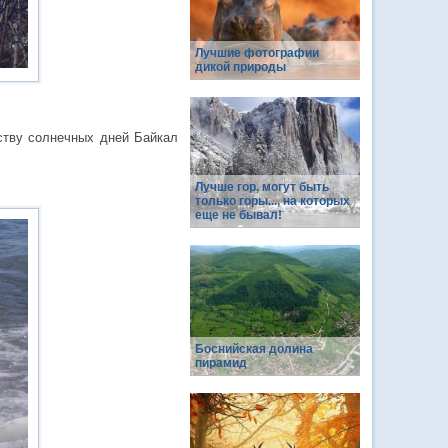
Лучшие фотографии
дикой природы
еству солнечных дней Байкал
Лучше гор, могут быть
только горы..., на которых
еще не бывал!
Боснийская долина
пирамид