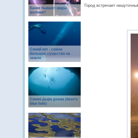
Город встречает нешуточны
Какие бывают виды
молний?
Синий кит - самое
большое существо на
земле
Синяя дыра деана (dean’s
blue hole)