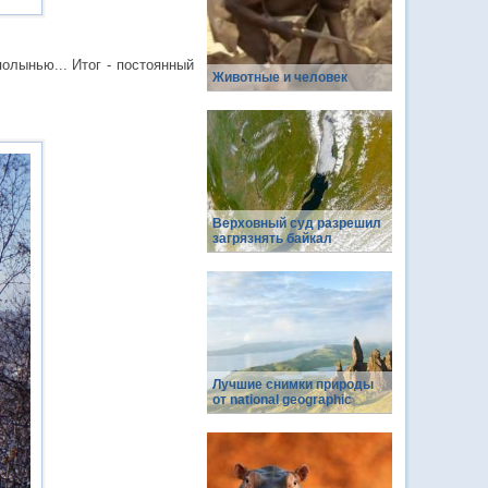
лынью... Итог - постоянный
Животные и человек
Верховный суд разрешил
загрязнять байкал
Лучшие снимки природы
от national geographic