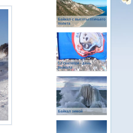
Байкал с высоты птичьего
полета
12 сентября - день
байкала
Байкал зимой