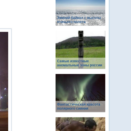
Зимний байкал с высоты
птичьего полета
Самые известные
аномальные зоны россии
Фантастическая красота
полярного сияния