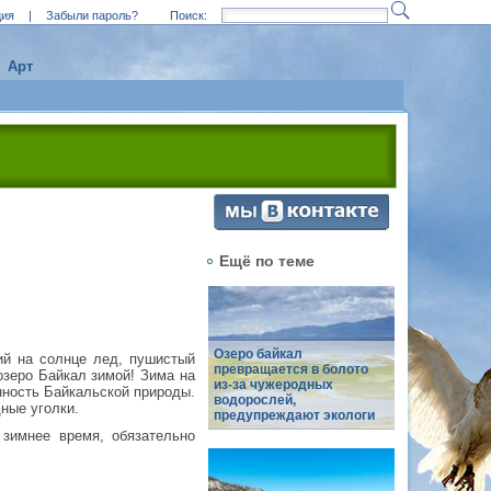
ция
|
Забыли пароль?
Поиск:
Арт
Ещё по теме
Озеро байкал
ий на солнце лед, пушистый
превращается в болото
озеро Байкал зимой! Зима на
из-за чужеродных
нность Байкальской природы.
водорослей,
ные уголки.
предупреждают экологи
 зимнее время, обязательно