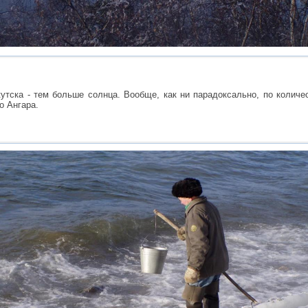
утска - тем больше солнца. Вообще, как ни парадоксально, по колич
о Ангара.