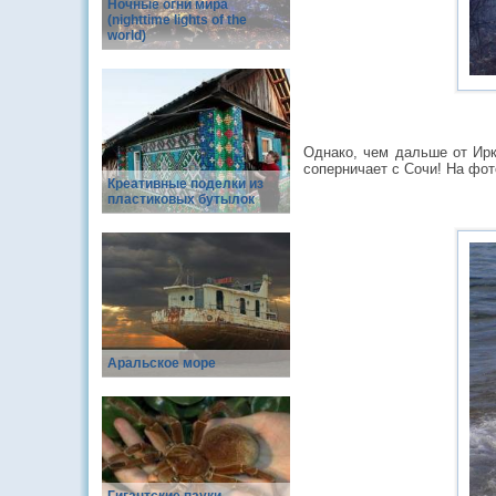
Ночные огни мира
(nighttime lights of the
world)
Однако, чем дальше от Ирк
соперничает с Сочи! На фот
Креативные поделки из
пластиковых бутылок
Аральское море