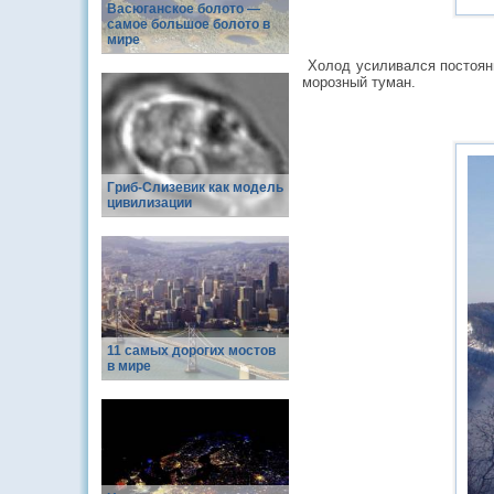
Васюганское болото —
самое большое болото в
мире
Холод усиливался постоянн
морозный туман.
Гриб-Слизевик как модель
цивилизации
11 самых дорогих мостов
в мире