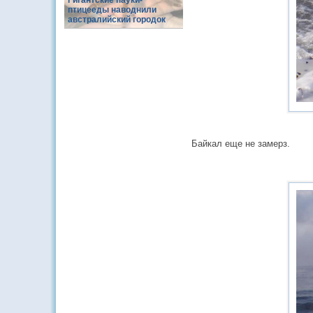
Гигантские пауки-
птицееды наводнили
австралийский городок
Байкал еще не замерз.