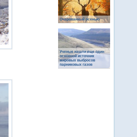
Очарованный осенью
Ученые нашли еще один
основной источник
мировых выбросов
парниковых газов