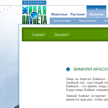
D I S C O V E R Y
Животные
Растения
Экология
Катастрофы
Загрязнение
Эк
Главная
Экология
ЗИМНЯЯ КРАСО
Зима на берегах Байкала 
хвойный лес, хрустящий сне
Байкале – это время, когда
Когда озеро Байкал покрыва
Зимний Байкал оставляет 
вернется еще раз, чтобы ув