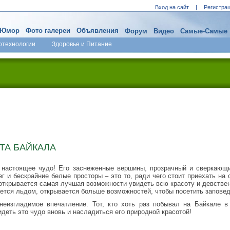
Вход на сайт
|
Регистра
Юмор
Фото галереи
Объявления
Форум
Видео
Самые-Самые
отехнологии
Здоровье и Питание
ТА БАЙКАЛА
- настоящее чудо! Его заснеженные вершины, прозрачный и сверкающ
г и бескрайние белые просторы – это то, ради чего стоит приехать на 
 открывается самая лучшая возможности увидеть всю красоту и девстве
ется льдом, открывается больше возможностей, чтобы посетить заповед
неизгладимое впечатление. Тот, кто хоть раз побывал на Байкале в
идеть это чудо вновь и насладиться его природной красотой!