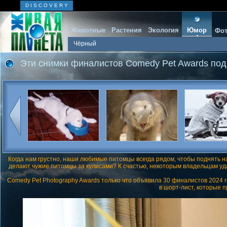
D I S C O V E R Y
Животные
Растения
Экология
Юмор
Фот
Чёрный
Эти снимки финалистов Comedy Pet Awards под
Когда нам грустно, наши любимые питомцы всегда рядом, чтобы поднять н
делают чужие питомцы за кулисами? К счастью, некоторым владельцам уд
Comedy Pet Photography Awards только что объявила 30 финалистов 2024 
в шорт-лист, которые 